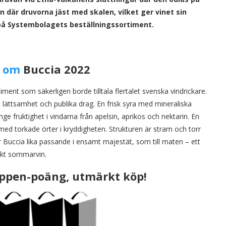
 där druvorna jäst med skalen, vilket ger vinet sin
 på Systembolagets beställningssortiment.
n
om
Buccia 2022
ment som säkerligen borde tilltala flertalet svenska vindrickare.
l lättsamhet och publika drag. En frisk syra med mineraliska
 fruktighet i vindarna från apelsin, aprikos och nektarin. En
ed torkade örter i kryddigheten. Strukturen är stram och torr
r Buccia lika passande i ensamt majestät, som till maten – ett
ekt sommarvin.
oppen-poäng, utmärkt köp!