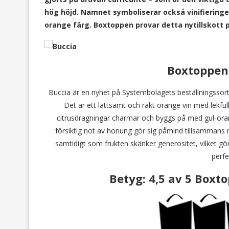
hög höjd. Namnet symboliserar också vinifieringen
orange färg. Boxtoppen provar detta nytillskott
Boxtoppe
Buccia är en nyhet på Systembolagets beställningssorti
Det är ett lättsamt och rakt orange vin med lekful
citrusdragningar charmar och byggs på med gul-orange
försiktig not av honung gör sig påmind tillsammans m
samtidigt som frukten skänker generositet, vilket gö
perf
Betyg:
4,5 av 5 Boxt