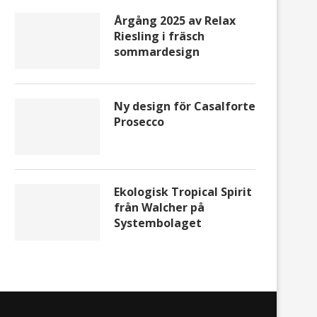
Årgång 2025 av Relax
Riesling i fräsch
sommardesign
Ny design för Casalforte
Prosecco
Melon, lufttorkad skinka, getost
The Great Bonza Reserve
och LXRY
2022-årgången –...
Ekologisk Tropical Spirit
från Walcher på
Systembolaget