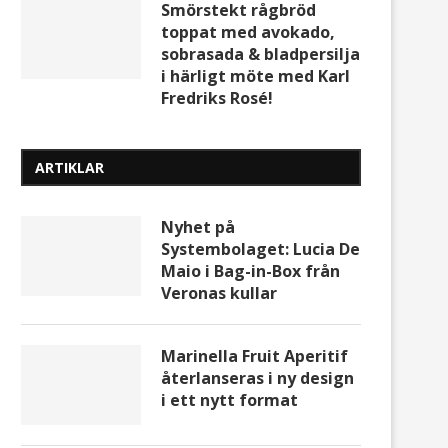
Smörstekt rågbröd
toppat med avokado,
sobrasada & bladpersilja
i härligt möte med Karl
Fredriks Rosé!
ARTIKLAR
Nyhet på
Systembolaget: Lucia De
Maio i Bag-in-Box från
Veronas kullar
Marinella Fruit Aperitif
återlanseras i ny design
i ett nytt format