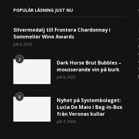
POPULÄR LÄSNING JUST NU
Silvermedalj till Frontera Chardonnay i
Sommelier Wine Awards
juli 6, 2015
2
Dark Horse Brut Bubbles –
mousserande vin på burk
juli 8, 2022
3
Nyhet på Systembolaget:
Lucia De Maio i Bag-in-Box
från Veronas kullar
juli 7, 2026