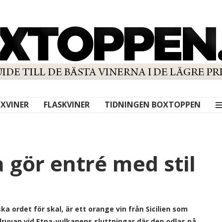
XVINER
FLASKVINER
TIDNINGEN BOXTOPPEN
a gör entré med stil
ka ordet för skal, är ett orange vin från Sicilien som
druvan vid Etna-vulkanens sluttningar där den odlas på