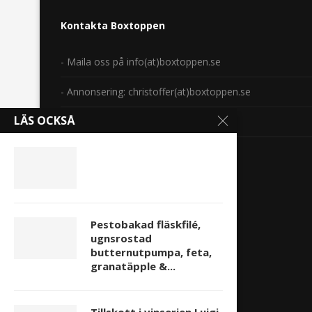
Kontakta Boxtoppen
- Maila oss på info(at)boxtoppen.se
- Annonsering: christoffer(at)boxtoppen.se
LÄS OCKSÅ
- Webbmaster: Tecken 1 AB
Copyright 2014-2024.
Pestobakad fläskfilé,
ugnsrostad
butternutpumpa, feta,
granatäpple &...