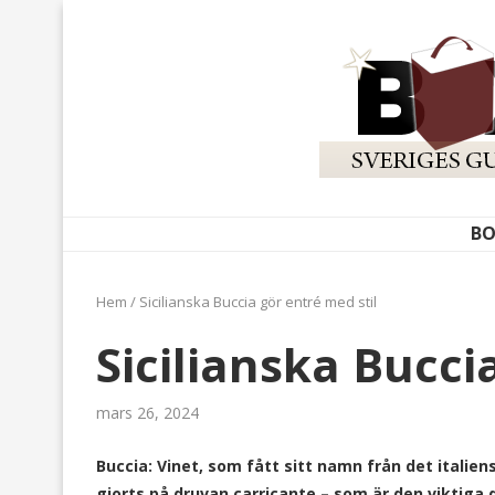
BO
Hem
/
Sicilianska Buccia gör entré med stil
Sicilianska Bucci
mars 26, 2024
Buccia: Vinet, som fått sitt namn från det italiens
gjorts på druvan carricante – som är den viktiga 