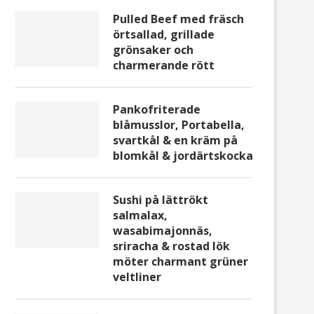
Pulled Beef med fräsch
örtsallad, grillade
grönsaker och
charmerande rött
Pankofriterade
blåmusslor, Portabella,
svartkål & en kräm på
blomkål & jordärtskocka
Sushi på lättrökt
salmalax,
wasabimajonnäs,
sriracha & rostad lök
möter charmant grüner
veltliner