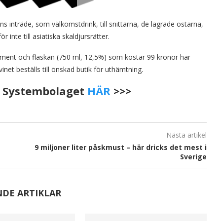
ns inträde, som välkomstdrink, till snittarna, de lagrade ostarna,
r inte till asiatiska skaldjursrätter.
timent och flaskan (750 ml, 12,5%) som kostar 99 kronor har
et beställs till önskad butik för uthämtning.
på Systembolaget
HÄR
>>>
Nästa artikel
9 miljoner liter påskmust – här dricks det mest i
Sverige
NDE ARTIKLAR