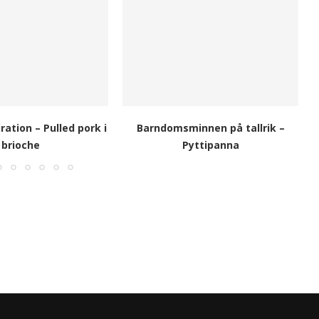
ation – Pulled pork i
Barndomsminnen på tallrik –
brioche
Pyttipanna