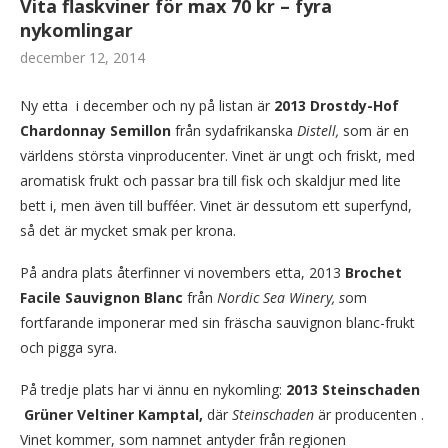
Vita flaskviner för max 70 kr – fyra
nykomlingar
december 12, 2014
Ny etta i december och ny på listan är
2013 Drostdy-Hof
Chardonnay Semillon
från sydafrikanska
Distell,
som är en
världens största vinproducenter. Vinet är ungt och friskt, med
aromatisk frukt och passar bra till fisk och skaldjur med lite
bett i, men även till bufféer. Vinet är dessutom ett superfynd,
så det är mycket smak per krona.
På andra plats återfinner vi novembers etta, 2013
Brochet
Facile Sauvignon Blanc
från
Nordic Sea Winery, s
om
fortfarande imponerar med sin fräscha sauvignon blanc-frukt
och pigga syra.
På tredje plats har vi ännu en nykomling:
2013 Steinschaden
Grüner Veltiner Kamptal,
där
Steinschaden
är producenten .
Vinet kommer, som namnet antyder från regionen