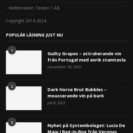
- Webbmaster: Tecken 1 AB
Copyright 2014-2024.
POPULÄR LÄSNING JUST NU
1
Guilty Grapes – attraherande vin
från Portugal med anrik stamtavla
november 18, 2025
2
Dark Horse Brut Bubbles –
mousserande vin på burk
juli 8, 2022
3
Nyhet på Systembolaget: Lucia De
Maio i Bag-in-Box från Veronas