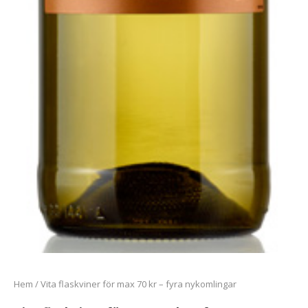
Hem
/
Vita flaskviner för max 70 kr – fyra nykomlingar