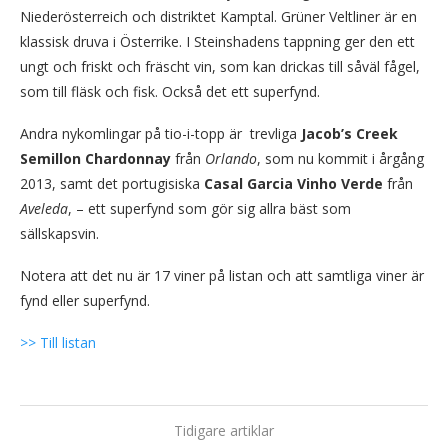
Niederösterreich och distriktet Kamptal. Grüner Veltliner är en
klassisk druva i Österrike. I Steinshadens tappning ger den ett
ungt och friskt och fräscht vin, som kan drickas till såväl fågel,
som till fläsk och fisk. Också det ett superfynd.
Andra nykomlingar på tio-i-topp är
trevliga
Jacob’s Creek
Semillon Chardonnay
från
Orlando
, som nu kommit i årgång
2013, samt det portugisiska
Casal Garcia Vinho Verde
från
Aveleda
, – ett superfynd som gör sig allra bäst som
sällskapsvin.
Notera att det nu är 17 viner på listan och att samtliga viner är
fynd eller superfynd.
>> Till listan
Tidigare artiklar