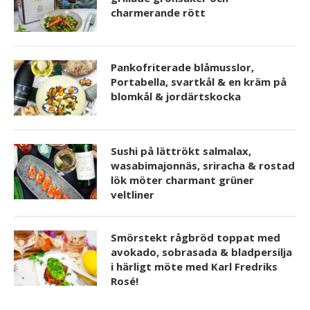
charmerande rött
Pankofriterade blåmusslor,
Portabella, svartkål & en kräm på
blomkål & jordärtskocka
Sushi på lättrökt salmalax,
wasabimajonnäs, sriracha & rostad
lök möter charmant grüner
veltliner
Smörstekt rågbröd toppat med
avokado, sobrasada & bladpersilja
i härligt möte med Karl Fredriks
Rosé!