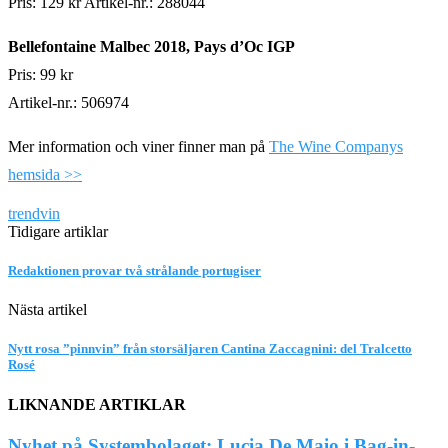
Pris: 129 kr Artikel-nr.: 288044
Bellefontaine Malbec 2018, Pays d’Oc IGP
Pris: 99 kr
Artikel-nr.: 506974
Mer information och viner finner man på
The Wine Companys
hemsida >>
trend
vin
Tidigare artiklar
Redaktionen provar två strålande portugiser
Nästa artikel
Nytt rosa ”pinnvin” från storsäljaren Cantina Zaccagnini: del Tralcetto
Rosé
LIKNANDE ARTIKLAR
Nyhet på Systembolaget: Lucia De Maio i Bag-in-