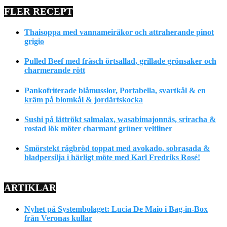
FLER RECEPT
Thaisoppa med vannameiräkor och attraherande pinot
grigio
Pulled Beef med fräsch örtsallad, grillade grönsaker och
charmerande rött
Pankofriterade blåmusslor, Portabella, svartkål & en
kräm på blomkål & jordärtskocka
Sushi på lättrökt salmalax, wasabimajonnäs, sriracha &
rostad lök möter charmant grüner veltliner
Smörstekt rågbröd toppat med avokado, sobrasada &
bladpersilja i härligt möte med Karl Fredriks Rosé!
ARTIKLAR
Nyhet på Systembolaget: Lucia De Maio i Bag-in-Box
från Veronas kullar