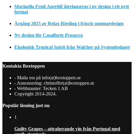
Marinella Fruit Aperitif återlanseras i ny design i ett nytt
format
Årgång 2025 av Relax Riesling i fräsch sommardesign
Ny design för Casalforte Prosecco
Ekologisk Tropical Spirit från Walcher på Systembolaget
Kontakta Boxtoppen
- Maila oss på info(at)boxtoppen.se
- Annonsering: christoffer(at)boxtoppen.se
- Webbmaster: Tecken 1 AB
Copyright 2014-2024.
Populär läsning just nu
1
Guilty Grapes – attraherande vin från Portugal med