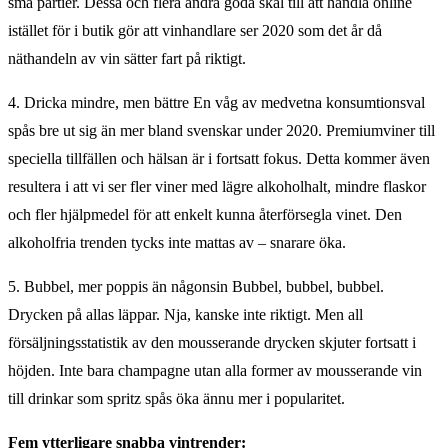
små partier. Dessa och flera andra goda skäl till att handla online
istället för i butik gör att vinhandlare ser 2020 som det år då
näthandeln av vin sätter fart på riktigt.
4. Dricka mindre, men bättre En våg av medvetna konsumtionsval
spås bre ut sig än mer bland svenskar under 2020. Premiumviner till
speciella tillfällen och hälsan är i fortsatt fokus. Detta kommer även
resultera i att vi ser fler viner med lägre alkoholhalt, mindre flaskor
och fler hjälpmedel för att enkelt kunna återförsegla vinet. Den
alkoholfria trenden tycks inte mattas av – snarare öka.
5. Bubbel, mer poppis än någonsin Bubbel, bubbel, bubbel.
Drycken på allas läppar. Nja, kanske inte riktigt. Men all
försäljningsstatistik av den mousserande drycken skjuter fortsatt i
höjden. Inte bara champagne utan alla former av mousserande vin
till drinkar som spritz spås öka ännu mer i popularitet.
Fem ytterligare snabba vintrender: