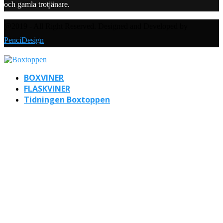
och gamla trotjänare.
@2019 - All Right Reserved. Designed and Developed by
PenciDesign
BOXVINER
FLASKVINER
Tidningen Boxtoppen