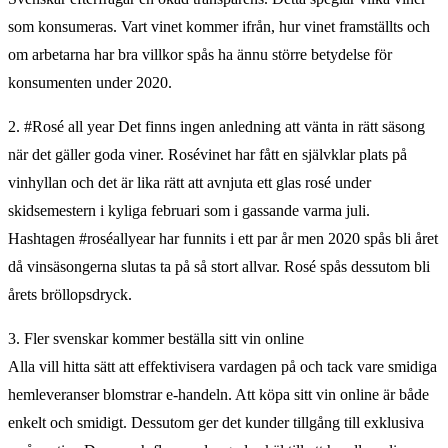
som konsumeras. Vart vinet kommer ifrån, hur vinet framställts och
om arbetarna har bra villkor spås ha ännu större betydelse för
konsumenten under 2020.
2. #Rosé all year Det finns ingen anledning att vänta in rätt säsong
när det gäller goda viner. Rosévinet har fått en självklar plats på
vinhyllan och det är lika rätt att avnjuta ett glas rosé under
skidsemestern i kyliga februari som i gassande varma juli.
Hashtagen #roséallyear har funnits i ett par år men 2020 spås bli året
då vinsäsongerna slutas ta på så stort allvar. Rosé spås dessutom bli
årets bröllopsdryck.
3. Fler svenskar kommer beställa sitt vin online
Alla vill hitta sätt att effektivisera vardagen på och tack vare smidiga
hemleveranser blomstrar e-handeln. Att köpa sitt vin online är både
enkelt och smidigt. Dessutom ger det kunder tillgång till exklusiva