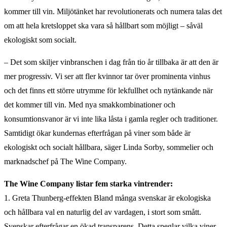
kommer till vin. Miljötänket har revolutionerats och numera talas det
om att hela kretsloppet ska vara så hållbart som möjligt – såväl
ekologiskt som socialt.
– Det som skiljer vinbranschen i dag från tio år tillbaka är att den är
mer progressiv. Vi ser att fler kvinnor tar över prominenta vinhus
och det finns ett större utrymme för lekfullhet och nytänkande när
det kommer till vin. Med nya smakkombinationer och
konsumtionsvanor är vi inte lika låsta i gamla regler och traditioner.
Samtidigt ökar kundernas efterfrågan på viner som både är
ekologiskt och socialt hållbara, säger Linda Sorby, sommelier och
marknadschef på The Wine Company.
The Wine Company listar fem starka vintrender:
1. Greta Thunberg-effekten Bland många svenskar är ekologiska
och hållbara val en naturlig del av vardagen, i stort som smått.
Svenskar efterfrågar en ökad transparens. Detta speglar vilka viner