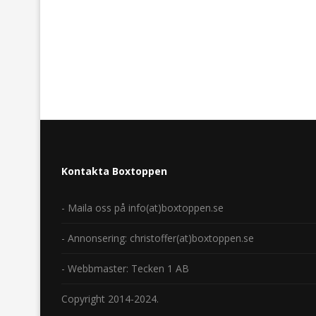
Kontakta Boxtoppen
- Maila oss på info(at)boxtoppen.se
- Annonsering: christoffer(at)boxtoppen.se
- Webbmaster: Tecken 1 AB
Copyright 2014-2024.