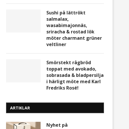
Sushi på lättrökt
salmalax,
wasabimajonnäs,
sriracha & rostad lök
möter charmant grüner
veltliner
Smörstekt rågbröd
toppat med avokado,
sobrasada & bladpersilja
i härligt möte med Karl
Fredriks Rosé!
ARTIKLAR
Nyhet på