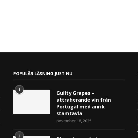
POPULÄR LÄSNING JUST NU
1
Guilty Grapes –
attraherande vin från
Portugal med anrik
stamtavla
november 18, 2025
2