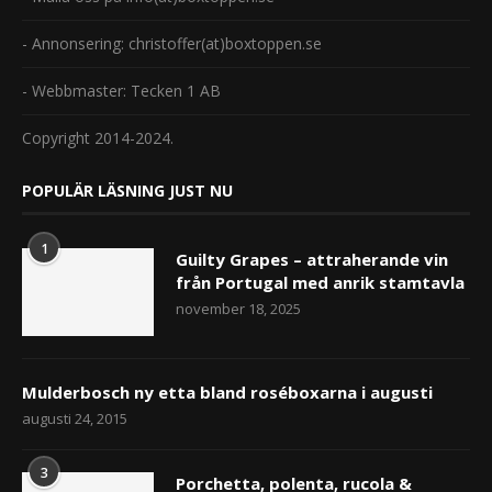
- Annonsering: christoffer(at)boxtoppen.se
- Webbmaster: Tecken 1 AB
Copyright 2014-2024.
POPULÄR LÄSNING JUST NU
1
Guilty Grapes – attraherande vin
från Portugal med anrik stamtavla
november 18, 2025
Mulderbosch ny etta bland roséboxarna i augusti
augusti 24, 2015
3
Porchetta, polenta, rucola &