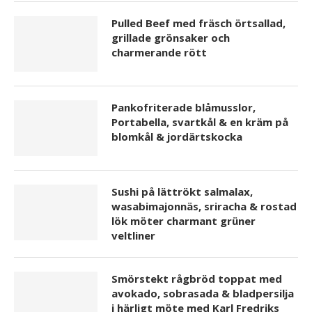
Pulled Beef med fräsch örtsallad,
grillade grönsaker och
charmerande rött
Pankofriterade blåmusslor,
Portabella, svartkål & en kräm på
blomkål & jordärtskocka
Sushi på lättrökt salmalax,
wasabimajonnäs, sriracha & rostad
lök möter charmant grüner
veltliner
Smörstekt rågbröd toppat med
avokado, sobrasada & bladpersilja
i härligt möte med Karl Fredriks