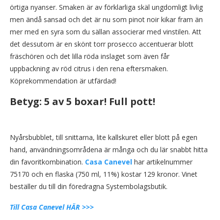
örtiga nyanser. Smaken är av förklarliga skäl ungdomligt livlig
men ändå sansad och det är nu som pinot noir kikar fram än
mer med en syra som du sällan associerar med vinstilen. Att
det dessutom är en skönt torr prosecco accentuerar blott
fräschören och det lilla röda inslaget som även får
uppbackning av röd citrus i den rena eftersmaken.
Köprekommendation är utfärdad!
Betyg:
5 av 5 boxar! Full pott!
Nyårsbubblet, till snittarna, lite kallskuret eller blott på egen
hand, användningsområdena är många och du lär snabbt hitta
din favoritkombination.
Casa Canevel
har artikelnummer
75170 och en flaska (750 ml, 11%) kostar 129 kronor. Vinet
beställer du till din föredragna Systembolagsbutik.
Till Casa Canevel HÄR >>>