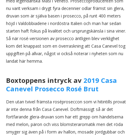
med legendariska Masi i Veneto. Proseccoproducenten som
nu varit verksam i drygt fyra decennier odlar främst sin glera,
druvan som är själva basen i prosecco, på runt 400 meters
höjd i Valdobbiadene i nordöstra Italien och man har sedan
starten haft fokus på kvalitet och ursprungskänsla i sina viner.
Så när rosé-versionen av prosecco äntligen blev verklighet
kom det knappast som en överraskning att Casa Canevel tog
uppgiften på allvar, något vi också noterar i nyheten som nu
landat här hemma.
Boxtoppens intryck av
2019 Casa
Canevel Prosecco Rosé Brut
Den utan tvivel främsta roséproseccon som vi hitintills provat
är inte denna från Casa Canevel. Doftmässigt så är det
fortfarande glera-druvan som har ett grepp om händelserna
med melon, päron och viss blomsteraromatik men det röda
smyger sig även på i form av hallon, mosade jordgubbar och