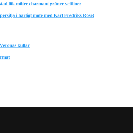
stad lök möter charmant grüner veltliner
rsilja i härligt möte med Karl Fredriks Rosé!
Veronas kullar
format