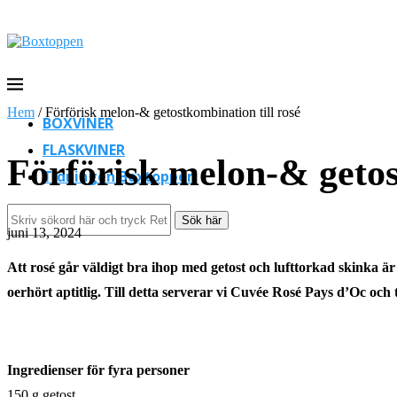
Hem
/
Förförisk melon-& getostkombination till rosé
BOXVINER
FLASKVINER
Förförisk melon-& getos
Tidningen Boxtoppen
Sök här
juni 13, 2024
Att rosé går väldigt bra ihop med getost och lufttorkad skinka 
oerhört aptitlig. Till detta serverar vi Cuvée Rosé Pays d’Oc och t
Ingredienser för fyra personer
150 g getost