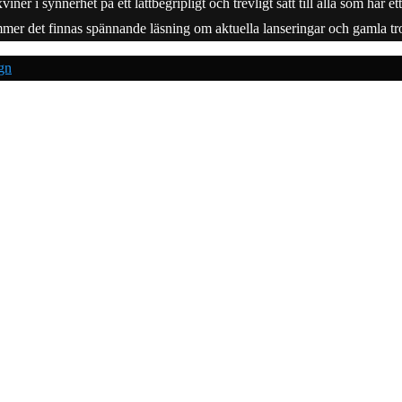
r i synnerhet på ett lättbegripligt och trevligt sätt till alla som har e
mmer det finnas spännande läsning om aktuella lanseringar och gamla tro
gn