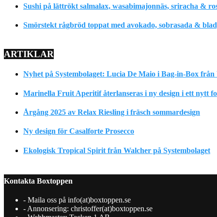
Sushi på lättrökt salmalax, wasabimajonnäs, sriracha & ro
Smörstekt rågbröd toppat med avokado, sobrasada & bladpe
ARTIKLAR
Nyhet på Systembolaget: Lucia De Maio i Bag-in-Box från 
Marinella Fruit Aperitif återlanseras i ny design i ett nytt 
Årgång 2025 av Relax Riesling i fräsch sommardesign
Ny design för Casalforte Prosecco
Ekologisk Tropical Spirit från Walcher på Systembolaget
Kontakta Boxtoppen
- Maila oss på info(at)boxtoppen.se
- Annonsering: christoffer(at)boxtoppen.se