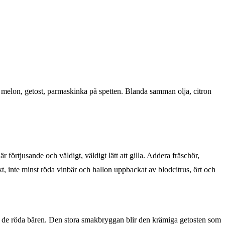
ä melon, getost, parmaskinka på spetten. Blanda samman olja, citron
 förtjusande och väldigt, väldigt lätt att gilla. Addera fräschör,
ukt, inte minst röda vinbär och hallon uppbackat av blodcitrus, ört och
n de röda bären. Den stora smakbryggan blir den krämiga getosten som