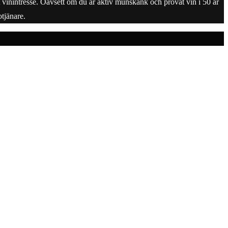
tt vinintresse. Oavsett om du är aktiv munskänk och provat vin i 50 år
tjänare.