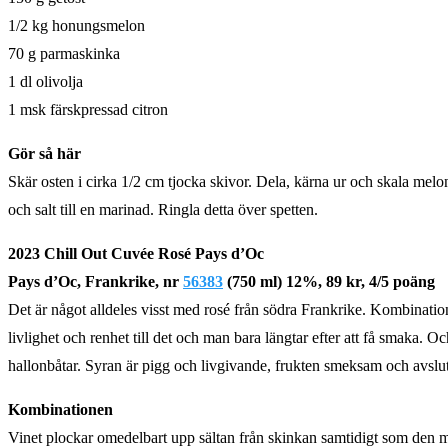
1/2 kg honungsmelon
70 g parmaskinka
1 dl olivolja
1 msk färskpressad citron
Gör så här
Skär osten i cirka 1/2 cm tjocka skivor. Dela, kärna ur och skala mel
och salt till en marinad. Ringla detta över spetten.
2023 Chill Out Cuvée Rosé Pays d’Oc
Pays d’Oc, Frankrike, nr
56383
(750 ml) 12%, 89 kr, 4/5 poäng
Det är något alldeles visst med rosé från södra Frankrike. Kombinationen
livlighet och renhet till det och man bara längtar efter att få smaka. O
hallonbåtar. Syran är pigg och livgivande, frukten smeksam och avslute
Kombinationen
Vinet plockar omedelbart upp sältan från skinkan samtidigt som den 