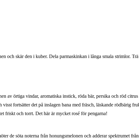
onen och skär den i kuber. Dela parmaskinkan i långa smala strimlor. Tr
 av örtiga vindar, aromatiska instick, röda bär, persika och röd citrus är
ch visst fortsätter det på inslagen bana med fräsch, läskande rödbärig fr
t friskt och torrt. Det här är mycket rosé för pengarna!
möter de söta noterna från honungsmelonen och adderar spektrumet frå