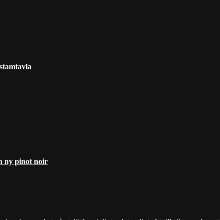
 stamtavla
 ny pinot noir