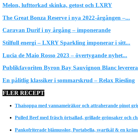
Melon, lufttorkad skinka, getost och LXRY
The Great Bonza Reserve i nya 2022-årgången –...
Caravan Durif i ny årgång – imponerande
Stilfull energi – LXRY Sparkling imponerar i sitt...
Lucia de Maio Rosso 2023 – övertygande nyhet...
Publikfavoriten Byron Bay Sauvignon Blanc leverera
En pålitlig klassiker i sommarskrud – Relax Riesling
FLER RECEPT
Thaisoppa med vannameiräkor och attraherande pinot gri
Pulled Beef med fräsch örtsallad, grillade grönsaker och c
Pankofriterade blåmusslor, Portabella, svartkål & en krä