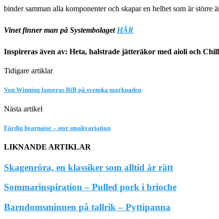
binder samman alla komponenter och skapar en helhet som är störr
Vinet finner man på Systembolaget
HÄR
Inspireras även av: Heta, halstrade jätteräkor med aioli och Chil
Tidigare artiklar
Von Winning lanseras BiB på svenska marknaden
Nästa artikel
Färdig bearnaise – stor smakvariation
LIKNANDE ARTIKLAR
Skagenröra, en klassiker som alltid är rätt
Sommarinspiration – Pulled pork i brioche
Barndomsminnen på tallrik – Pyttipanna