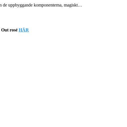
e än de uppbyggande komponenterna, magiskt…
l Out rosé
HÄR