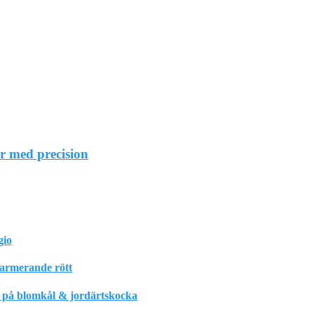
r med precision
gio
harmerande rött
m på blomkål & jordärtskocka