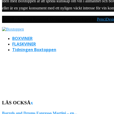
Idén med Boxtoppen är att sprida kunskap om vin i allmänhet och boxvine
eller är en yngre konsument med ett nyligen väckt intresse för vin ko
@2019 - All Right Reserved. Designed and Developed by
PenciDesi
BOXVINER
FLASKVINER
Tidningen Boxtoppen
LÄS OCKSÅ
x
Barrels and Drums Espresso Martini – en...