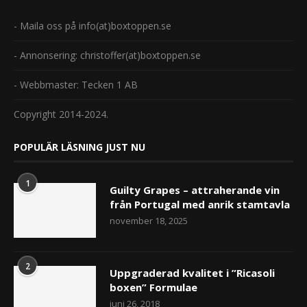
- Maila oss på info(at)boxtoppen.se
- Annonsering: christoffer(at)boxtoppen.se
- Webbmaster: Tecken 1 AB
Copyright 2014-2024.
POPULÄR LÄSNING JUST NU
1
Guilty Grapes – attraherande vin
från Portugal med anrik stamtavla
november 18, 2025
2
Uppgraderad kvalitet i ”Ricasoli
boxen” Formulae
juni 26, 2018