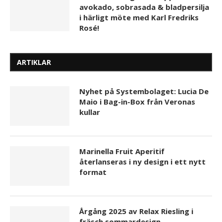
avokado, sobrasada & bladpersilja
i härligt möte med Karl Fredriks
Rosé!
ARTIKLAR
Nyhet på Systembolaget: Lucia De
Maio i Bag-in-Box från Veronas
kullar
Marinella Fruit Aperitif
återlanseras i ny design i ett nytt
format
Årgång 2025 av Relax Riesling i
fräsch sommardesign