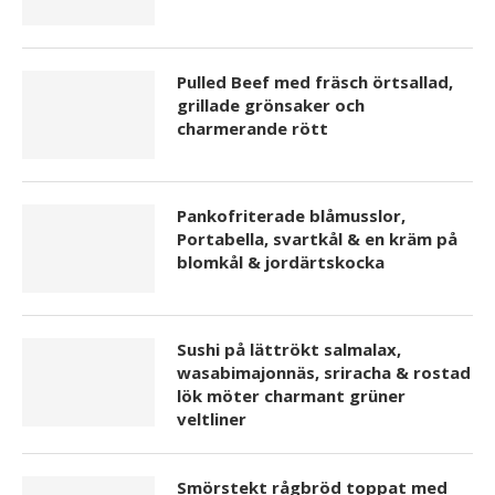
Pulled Beef med fräsch örtsallad,
grillade grönsaker och
charmerande rött
Pankofriterade blåmusslor,
Portabella, svartkål & en kräm på
blomkål & jordärtskocka
Sushi på lättrökt salmalax,
wasabimajonnäs, sriracha & rostad
lök möter charmant grüner
veltliner
Smörstekt rågbröd toppat med