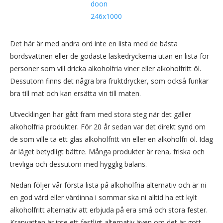
Det här är med andra ord inte en lista med de bästa
bordsvattnen eller de godaste läskedryckerna utan en lista för
personer som vill dricka alkoholfria viner eller alkoholfritt öl.
Dessutom finns det några bra fruktdrycker, som också funkar
bra till mat och kan ersätta vin till maten.
Utvecklingen har gått fram med stora steg när det gäller
alkoholfria produkter. För 20 år sedan var det direkt synd om
de som ville ta ett glas alkoholfritt vin eller en alkoholfri öl. Idag
är läget betydligt bättre. Många produkter är rena, friska och
trevliga och dessutom med hygglig balans.
Nedan följer vår första lista på alkoholfria alternativ och är ni
en god värd eller värdinna i sommar ska ni alltid ha ett kylt
alkoholfritt alternativ att erbjuda på era små och stora fester.
Kranvatten är inte ett festligt alternativ även om det är gott.