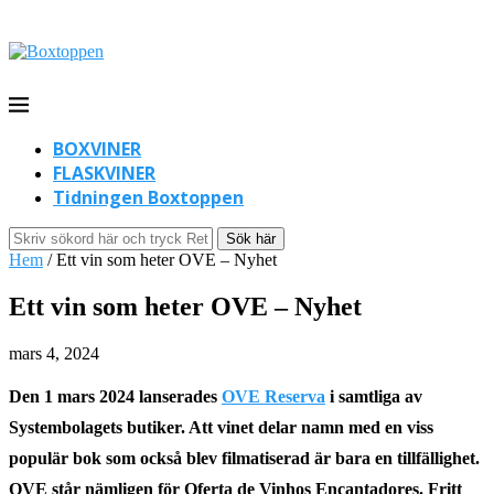
BOXVINER
FLASKVINER
Tidningen Boxtoppen
Sök här
Hem
/
Ett vin som heter OVE – Nyhet
Ett vin som heter OVE – Nyhet
mars 4, 2024
Den 1 mars 2024 lanserades
OVE Reserva
i samtliga av
Systembolagets butiker. Att vinet delar namn med en viss
populär bok som också blev filmatiserad är bara en tillfällighet.
OVE står nämligen för
O
ferta de
V
inhos
E
ncantadores. Fritt