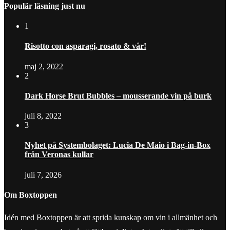
Populär läsning just nu
1
Risotto con asparagi, rosato & vår!
maj 2, 2022
2
Dark Horse Brut Bubbles – mousserande vin på burk
juli 8, 2022
3
Nyhet på Systembolaget: Lucia De Maio i Bag-in-Box
från Veronas kullar
juli 7, 2026
Om Boxtoppen
Idén med Boxtoppen är att sprida kunskap om vin i allmänhet och