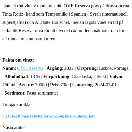
utan ett rött vin av modernt snitt. OVE Reserva görs på druvsorterna
Tinta Roriz (känd som Tempranillo i Spanien), Syrah (internationell
superstjärna) och Alicante Bouschet. Sedan lagras vinet en tid på
ekfat till Reserva-nivå för att utveckla ännu fler smaknoter och för
att runda av tanninstrukturen.
Fakta om
vinet:
Namn
:
OVE Reserva
|
Årgång
: 2022 |
Ursprung
: Lisboa, Portugal
|
Alkoholhalt
: 13 % |
Förpackning
: Glasflaska, lättvikt |
Volym
:
750 ml |
Art. nr
: 20080 |
Pris
: 79kr |
Lansering
: 2024-03-01
|
Sortiment
: Fasta sortimentet
Tidigare artiklar
S:t Eriks Bryggeri byter förpackning på sina storsäljare
Nästa artikel