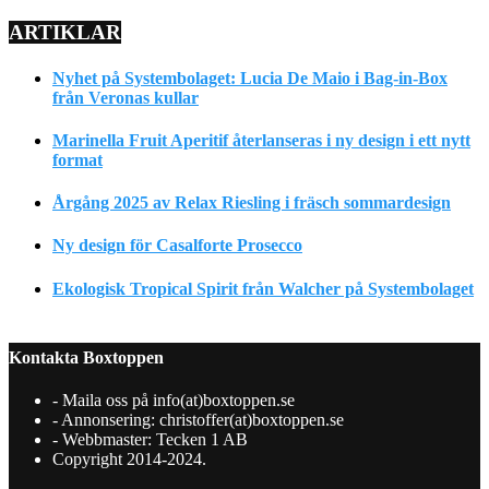
ARTIKLAR
Nyhet på Systembolaget: Lucia De Maio i Bag-in-Box
från Veronas kullar
Marinella Fruit Aperitif återlanseras i ny design i ett nytt
format
Årgång 2025 av Relax Riesling i fräsch sommardesign
Ny design för Casalforte Prosecco
Ekologisk Tropical Spirit från Walcher på Systembolaget
Kontakta Boxtoppen
- Maila oss på info(at)boxtoppen.se
- Annonsering: christoffer(at)boxtoppen.se
- Webbmaster: Tecken 1 AB
Copyright 2014-2024.