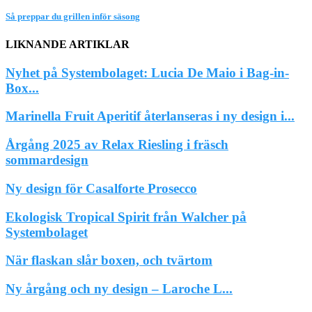
Så preppar du grillen inför säsong
LIKNANDE ARTIKLAR
Nyhet på Systembolaget: Lucia De Maio i Bag-in-
Box...
Marinella Fruit Aperitif återlanseras i ny design i...
Årgång 2025 av Relax Riesling i fräsch
sommardesign
Ny design för Casalforte Prosecco
Ekologisk Tropical Spirit från Walcher på
Systembolaget
När flaskan slår boxen, och tvärtom
Ny årgång och ny design – Laroche L...