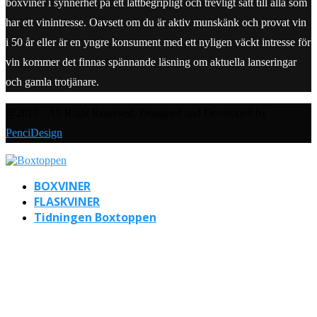
boxviner i synnerhet på ett lättbegripligt och trevligt sätt till alla som
har ett vinintresse. Oavsett om du är aktiv munskänk och provat vin
i 50 år eller är en yngre konsument med ett nyligen väckt intresse för
vin kommer det finnas spännande läsning om aktuella lanseringar
och gamla trotjänare.
@2019 - All Right Reserved. Designed and Developed by
PenciDesign
BOXVINER
FLASKVINER
Tidningen Boxtoppen