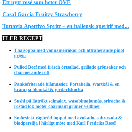
Ett nytt rosé som heter OVE
Casal Garcia Fruitzy Strawberry
Tuttavia Apertivo Spritz – en italiensk aperitif med...
FLER RECEPT
Thaisoppa med vannameiräkor och attraherande pinot
grigio
Pulled Beef med fräsch örtsallad, grillade grönsaker och
charmerande rött
Pankofriterade blåmusslor, Portabella, svartkål & en
kräm på blomkål & jordärtskocka
Sushi på lättrökt salmalax, wasabimajonnäs, sriracha &
rostad lök möter charmant grüner veltliner
Smörstekt rågbröd toppat med avokado, sobrasada &
bladpersilja i härligt möte med Karl Fredriks Rosé!