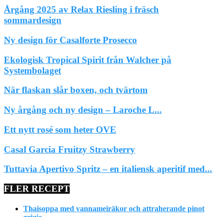
Årgång 2025 av Relax Riesling i fräsch
sommardesign
Ny design för Casalforte Prosecco
Ekologisk Tropical Spirit från Walcher på
Systembolaget
När flaskan slår boxen, och tvärtom
Ny årgång och ny design – Laroche L...
Ett nytt rosé som heter OVE
Casal Garcia Fruitzy Strawberry
Tuttavia Apertivo Spritz – en italiensk aperitif med...
FLER RECEPT
Thaisoppa med vannameiräkor och attraherande pinot