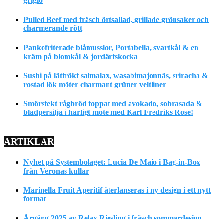
grigio
Pulled Beef med fräsch örtsallad, grillade grönsaker och
charmerande rött
Pankofriterade blåmusslor, Portabella, svartkål & en
kräm på blomkål & jordärtskocka
Sushi på lättrökt salmalax, wasabimajonnäs, sriracha &
rostad lök möter charmant grüner veltliner
Smörstekt rågbröd toppat med avokado, sobrasada &
bladpersilja i härligt möte med Karl Fredriks Rosé!
ARTIKLAR
Nyhet på Systembolaget: Lucia De Maio i Bag-in-Box
från Veronas kullar
Marinella Fruit Aperitif återlanseras i ny design i ett nytt
format
Årgång 2025 av Relax Riesling i fräsch sommardesign