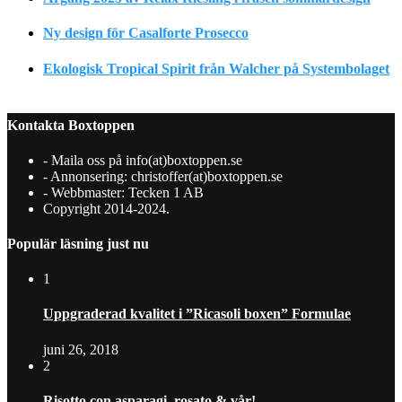
Ny design för Casalforte Prosecco
Ekologisk Tropical Spirit från Walcher på Systembolaget
Kontakta Boxtoppen
- Maila oss på info(at)boxtoppen.se
- Annonsering: christoffer(at)boxtoppen.se
- Webbmaster: Tecken 1 AB
Copyright 2014-2024.
Populär läsning just nu
1
Uppgraderad kvalitet i ”Ricasoli boxen” Formulae
juni 26, 2018
2
Risotto con asparagi, rosato & vår!