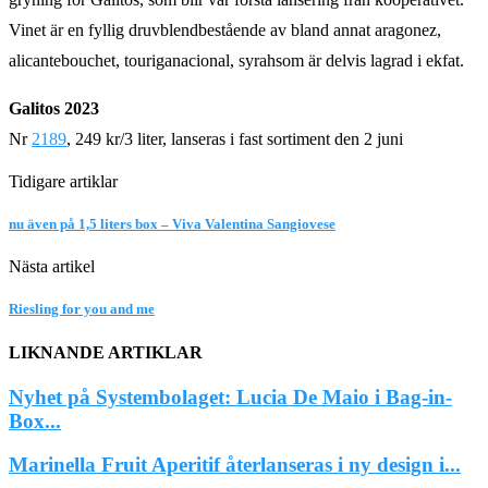
Vinet är en fyllig druvblendbestående av bland annat aragonez,
alicantebouchet, touriganacional, syrahsom är delvis lagrad i ekfat.
Galitos 2023
Nr
2189
, 249 kr/3 liter, lanseras i fast sortiment den 2 juni
Tidigare artiklar
nu även på 1,5 liters box – Viva Valentina Sangiovese
Nästa artikel
Riesling for you and me
LIKNANDE ARTIKLAR
Nyhet på Systembolaget: Lucia De Maio i Bag-in-
Box...
Marinella Fruit Aperitif återlanseras i ny design i...