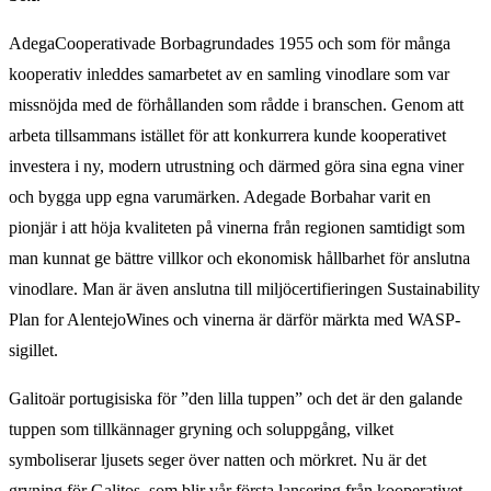
AdegaCooperativade Borbagrundades 1955 och som för många
kooperativ inleddes samarbetet av en samling vinodlare som var
missnöjda med de förhållanden som rådde i branschen. Genom att
arbeta tillsammans istället för att konkurrera kunde kooperativet
investera i ny, modern utrustning och därmed göra sina egna viner
och bygga upp egna varumärken. Adegade Borbahar varit en
pionjär i att höja kvaliteten på vinerna från regionen samtidigt som
man kunnat ge bättre villkor och ekonomisk hållbarhet för anslutna
vinodlare. Man är även anslutna till miljöcertifieringen Sustainability
Plan for AlentejoWines och vinerna är därför märkta med WASP-
sigillet.
Galitoär portugisiska för ”den lilla tuppen” och det är den galande
tuppen som tillkännager gryning och soluppgång, vilket
symboliserar ljusets seger över natten och mörkret. Nu är det
gryning för Galitos, som blir vår första lansering från kooperativet.