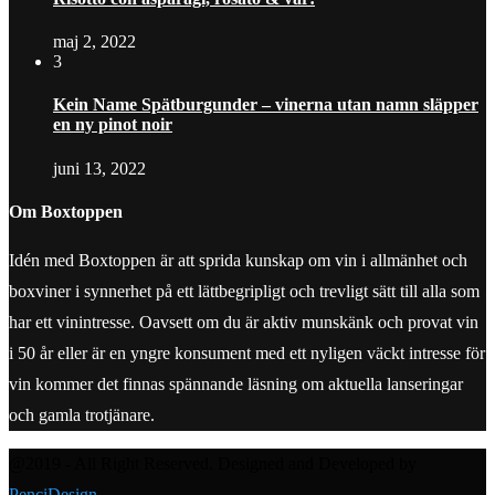
maj 2, 2022
3
Kein Name Spätburgunder – vinerna utan namn släpper
en ny pinot noir
juni 13, 2022
Om Boxtoppen
Idén med Boxtoppen är att sprida kunskap om vin i allmänhet och
boxviner i synnerhet på ett lättbegripligt och trevligt sätt till alla som
har ett vinintresse. Oavsett om du är aktiv munskänk och provat vin
i 50 år eller är en yngre konsument med ett nyligen väckt intresse för
vin kommer det finnas spännande läsning om aktuella lanseringar
och gamla trotjänare.
@2019 - All Right Reserved. Designed and Developed by
PenciDesign