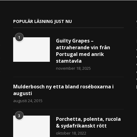
POPULÄR LÄSNING JUST NU
1
Guilty Grapes –
attraherande vin från
Portugal med anrik
stamtavla
november 18, 2025
Mulderbosch ny etta bland roséboxarna i
augusti
augusti 24, 2015
3
Porchetta, polenta, rucola
& sydafrikanskt rött
oktober 18, 2022