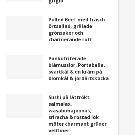
grigio
Pulled Beef med fräsch
örtsallad, grillade
grönsaker och
charmerande rött
Pankofriterade
blåmusslor, Portabella,
svartkål & en kräm på
blomkål & jordärtskocka
Sushi på lättrökt
salmalax,
wasabimajonnäs,
sriracha & rostad lök
möter charmant grüner
veltliner