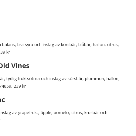
a balans, bra syra och inslag av körsbär, blåbär, hallon, citrus,
39 kr
Old Vines
bär, tydlig fruktsötma och inslag av körsbär, plommon, hallon,
 74659, 239 kr
nc
 inslag av grapefrukt, äpple, pomelo, citrus, krusbär och
r