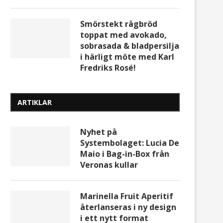
Smörstekt rågbröd
toppat med avokado,
sobrasada & bladpersilja
i härligt möte med Karl
Fredriks Rosé!
ARTIKLAR
Nyhet på
Systembolaget: Lucia De
Maio i Bag-in-Box från
Veronas kullar
Marinella Fruit Aperitif
återlanseras i ny design
i ett nytt format