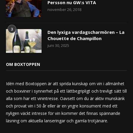
Persson nu GW:s VITA
november 26, 2018
3
Den lyxiga vardagscharmören – La
Chouette de Champillon
juni 30, 2025
OM BOXTOPPEN
Idén med Boxtoppen är att sprida kunskap om vin i allmänhet
och boxviner i synnerhet på ett lättbegripligt och trevligt sätt till
alla som har ett vinintresse. Oavsett om du är aktiv munskänk
och provat vin i 50 år eller är en yngre konsument med ett
nyligen väckt intresse för vin kommer det finnas spännande
läsning om aktuella lanseringar och gamla trotjänare.