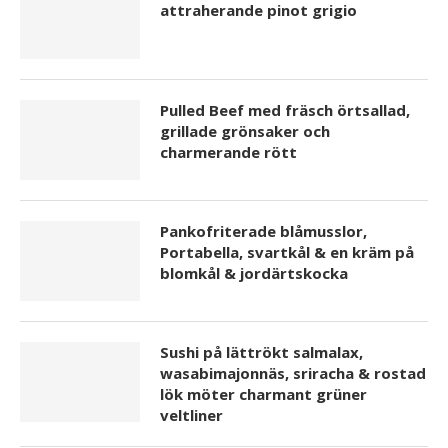
attraherande pinot grigio
Pulled Beef med fräsch örtsallad,
grillade grönsaker och
charmerande rött
Pankofriterade blåmusslor,
Portabella, svartkål & en kräm på
blomkål & jordärtskocka
Sushi på lättrökt salmalax,
wasabimajonnäs, sriracha & rostad
lök möter charmant grüner
veltliner