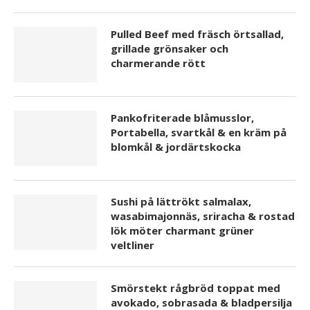
Pulled Beef med fräsch örtsallad,
grillade grönsaker och
charmerande rött
Pankofriterade blåmusslor,
Portabella, svartkål & en kräm på
blomkål & jordärtskocka
Sushi på lättrökt salmalax,
wasabimajonnäs, sriracha & rostad
lök möter charmant grüner
veltliner
Smörstekt rågbröd toppat med
avokado, sobrasada & bladpersilja