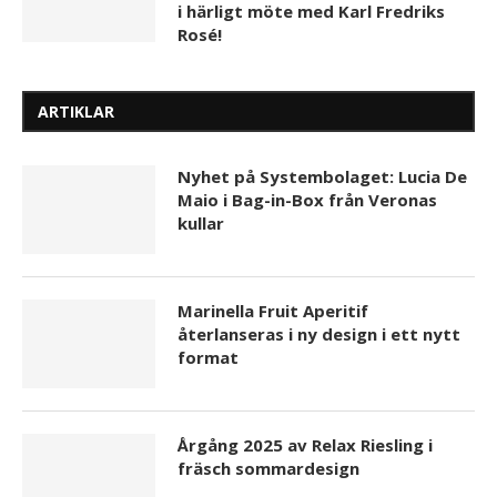
i härligt möte med Karl Fredriks
Rosé!
ARTIKLAR
Nyhet på Systembolaget: Lucia De
Maio i Bag-in-Box från Veronas
kullar
Marinella Fruit Aperitif
återlanseras i ny design i ett nytt
format
Årgång 2025 av Relax Riesling i
fräsch sommardesign