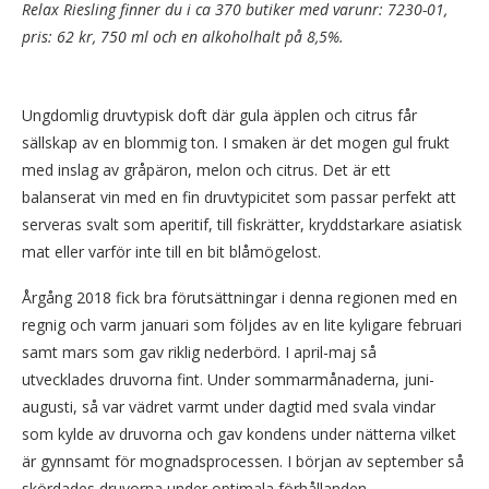
Relax Riesling finner du i ca 370 butiker med varunr: 7230-01,
pris: 62 kr, 750 ml och en alkoholhalt på 8,5%.
Ungdomlig druvtypisk doft där gula äpplen och citrus får
sällskap av en blommig ton. I smaken är det mogen gul frukt
med inslag av gråpäron, melon och citrus. Det är ett
balanserat vin med en fin druvtypicitet som passar perfekt att
serveras svalt som aperitif, till fiskrätter, kryddstarkare asiatisk
mat eller varför inte till en bit blåmögelost.
Årgång 2018 fick bra förutsättningar i denna regionen med en
regnig och varm januari som följdes av en lite kyligare februari
samt mars som gav riklig nederbörd. I april-maj så
utvecklades druvorna fint. Under sommarmånaderna, juni-
augusti, så var vädret varmt under dagtid med svala vindar
som kylde av druvorna och gav kondens under nätterna vilket
är gynnsamt för mognadsprocessen. I början av september så
skördades druvorna under optimala förhållanden.