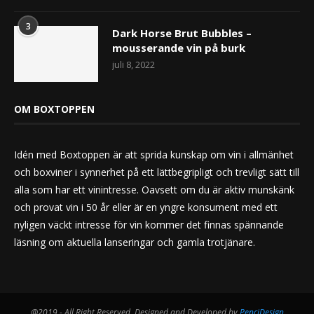
3
Dark Horse Brut Bubbles –
mousserande vin på burk
juli 8, 2022
OM BOXTOPPEN
Idén med Boxtoppen är att sprida kunskap om vin i allmänhet
och boxviner i synnerhet på ett lättbegripligt och trevligt sätt till
alla som har ett vinintresse. Oavsett om du är aktiv munskänk
och provat vin i 50 år eller är en yngre konsument med ett
nyligen väckt intresse för vin kommer det finnas spännande
läsning om aktuella lanseringar och gamla trotjänare.
@2019 - All Right Reserved. Designed and Developed by
PenciDesign