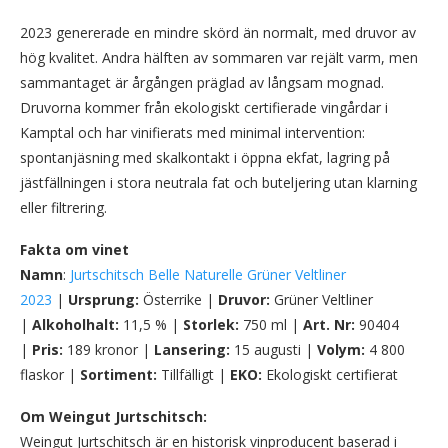
2023 genererade en mindre skörd än normalt, med druvor av
hög kvalitet. Andra hälften av sommaren var rejält varm, men
sammantaget är årgången präglad av långsam mognad.
Druvorna kommer från ekologiskt certifierade vingårdar i
Kamptal och har vinifierats med minimal intervention:
spontanjäsning med skalkontakt i öppna ekfat, lagring på
jästfällningen i stora neutrala fat och buteljering utan klarning
eller filtrering.
Fakta om vinet
Namn
:
Jurtschitsch Belle Naturelle Grüner Veltliner
2023
|
Ursprung:
Österrike |
Druvor:
Grüner Veltliner
|
Alkoholhalt:
11,5 % |
Storlek:
750 ml |
Art. Nr:
90404
|
Pris:
189 kronor |
Lansering:
15 augusti |
Volym:
4 800
flaskor |
Sortiment:
Tillfälligt |
EKO:
Ekologiskt certifierat
Om Weingut Jurtschitsch:
Weingut Jurtschitsch är en historisk vinproducent baserad i