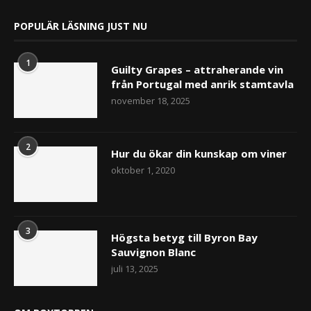
POPULÄR LÄSNING JUST NU
1
Guilty Grapes – attraherande vin
från Portugal med anrik stamtavla
november 18, 2025
2
Hur du ökar din kunskap om viner
oktober 1, 2020
3
Högsta betyg till Byron Bay
Sauvignon Blanc
juli 13, 2025