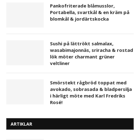
Pankofriterade blåmusslor,
Portabella, svartkål & en kräm på
blomkål & jordärtskocka
Sushi på lättrökt salmalax,
wasabimajonnäs, sriracha & rostad
lök möter charmant grüner
veltliner
Smörstekt rågbröd toppat med
avokado, sobrasada & bladpersilja
i härligt möte med Karl Fredriks
Rosé!
ARTIKLAR