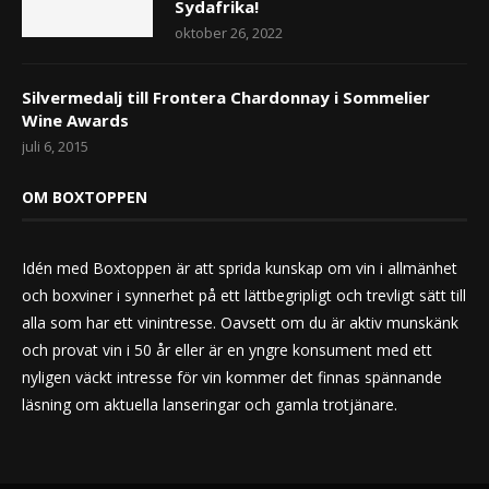
Sydafrika!
oktober 26, 2022
Silvermedalj till Frontera Chardonnay i Sommelier
Wine Awards
juli 6, 2015
OM BOXTOPPEN
Idén med Boxtoppen är att sprida kunskap om vin i allmänhet
och boxviner i synnerhet på ett lättbegripligt och trevligt sätt till
alla som har ett vinintresse. Oavsett om du är aktiv munskänk
och provat vin i 50 år eller är en yngre konsument med ett
nyligen väckt intresse för vin kommer det finnas spännande
läsning om aktuella lanseringar och gamla trotjänare.