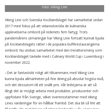
Jens Ericsson och Marie Skogström, Svenska Kocklandslaget.
Foto: Viking Line
Viking Line och Svenska Kocklandslaget har samarbetat sedan
2017 med fokus på att vidareutveckla de kulinariska
upplevelserna ombord på rederiets fem fartyg. Trots
pandemiårens utmaningar har Viking Line fortsatt kunnat bjuda
på Kocklandslagets rätter i de populära bufférestaurangerna
ombord. Nu utökas samarbetet med den trerättersmeny som
Kocklandslaget tävlade med i Culinary World Cup i Luxemburg i
november 2022.
–Det är fantastiskt roligt att tillsammans med Viking Line
kunna bjuda allmänheten på fine dining på absolut högsta nivå,
och det dessutom till ett snällt pris. Vår ledstjärna är att så
långt det är möjligt arbeta med produkter, producenter och
uppfödare från Sverige, vilket överensstämmer med Viking
Lines värderingar för en hållbar framtid. Det ska bli så fint att