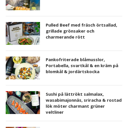
Pulled Beef med fräsch örtsallad,
grillade grönsaker och
charmerande rött
Pankofriterade blåmusslor,
Portabella, svartkål & en kräm på
blomkål & jordärtskocka
Sushi på lättrökt salmalax,
wasabimajonnäs, sriracha & rostad
lök möter charmant grüner
veltliner