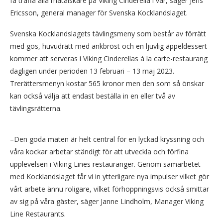
få träffa alla matälskare på Viking Cinderella i vår, säger Jens
Ericsson, general manager för Svenska Kocklandslaget.
Svenska Kocklandslagets tävlingsmeny som består av förrätt
med gös, huvudrätt med ankbröst och en ljuvlig äppeldessert
kommer att serveras i Viking Cinderellas á la carte-restaurang
dagligen under perioden 13 februari – 13 maj 2023.
Trerättersmenyn kostar 565 kronor men den som så önskar
kan också välja att endast beställa in en eller två av
tävlingsrätterna.
–Den goda maten är helt central för en lyckad kryssning och
våra kockar arbetar ständigt för att utveckla och förfina
upplevelsen i Viking Lines restauranger. Genom samarbetet
med Kocklandslaget får vi in ytterligare nya impulser vilket gör
vårt arbete ännu roligare, vilket förhoppningsvis också smittar
av sig på våra gäster, säger Janne Lindholm, Manager Viking
Line Restaurants.