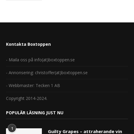
Kontakta Boxtoppen
- Maila oss på info(at)boxtoppen.se
- Annonsering: christoffer(at)boxtoppen.se
- Webbmaster: Tecken 1 AB
Copyright 2014-2024.
POPULÄR LÄSNING JUST NU
1
Guilty Grapes – attraherande vin