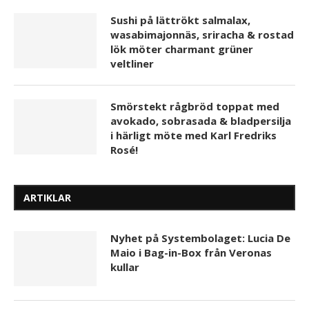
Sushi på lättrökt salmalax,
wasabimajonnäs, sriracha & rostad
lök möter charmant grüner
veltliner
Smörstekt rågbröd toppat med
avokado, sobrasada & bladpersilja
i härligt möte med Karl Fredriks
Rosé!
ARTIKLAR
Nyhet på Systembolaget: Lucia De
Maio i Bag-in-Box från Veronas
kullar