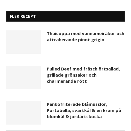
FLER RECEPT
Thaisoppa med vannameiräkor och
attraherande pinot grigio
Pulled Beef med fräsch örtsallad,
grillade grönsaker och
charmerande rött
Pankofriterade blåmusslor,
Portabella, svartkål & en kräm på
blomkål & jordärtskocka