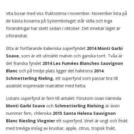
Vita boxar med viss fruktsötma i november. November lista på
de bästa boxarna på Systembolaget står stilla och inga
förändringar har skett sedan i oktober. Det innebär läget är
oförändrat.
Etta är fortfarande italienska superfyndet
2014 Monti Garbi
Soave
, som är ett utmärkt matvin och ganska torrt. Tvåa är
det franska fyndet
2014 Les Fumées Blanches Sauvignon
Blanc
och på tredje plats ligger det halvtorra
2014
Schmetterling Rieling
, ett superfynd som passar bra till
asiatiskt inspirerade maträtter med hetta.
Listans superfynd är fem till antalet: Förutom ovan nämnda
Monti Garbi Soave
och
Schmetterling Rielsing
är även
nummer fem, chilenska
2015 Santa Helena Sauvignon
Blanc Riesling Viognier
ett superfynd. Vinet är ungt och friskt
med trevliga inslag av krusbär, äpple, citrus, tropisk frukt,