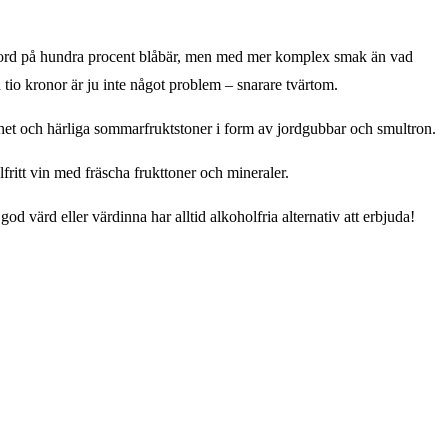
 gjord på hundra procent blåbär, men med mer komplex smak än vad
tio kronor är ju inte något problem – snarare tvärtom.
ghet och härliga sommarfruktstoner i form av jordgubbar och smultron.
fritt vin med fräscha frukttoner och mineraler.
d värd eller värdinna har alltid alkoholfria alternativ att erbjuda!