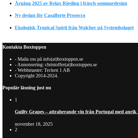
Årgång 2025 av Relax Riesling i fräsch sommardesign
Ny design för Casalforte Prosecco
Ekologisk Tropical Spirit från Walcher på Systembolaget
Kontakta Boxtoppen
- Maila oss på info(at)boxtoppen.se
- Annonsering: christoffer(at)boxtoppen.se
- Webbmaster: Tecken 1 AB
Copyright 2014-2024.
Populär läsning just nu
1
Guilty Grapes – attraherande vin från Portugal med anrik
november 18, 2025
2