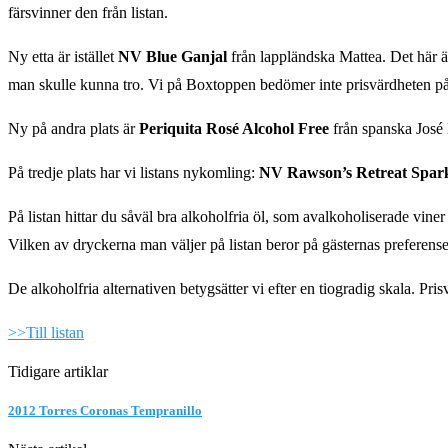
färsvinner den från listan.
Ny etta är istället
NV Blue Ganjal
från lappländska Mattea. Det här ä
man skulle kunna tro. Vi på Boxtoppen bedömer inte prisvärdheten på d
Ny på andra plats är
Periquita Rosé Alcohol Free
från spanska José 
På tredje plats har vi listans nykomling:
NV Rawson’s Retreat Spar
På listan hittar du såväl bra alkoholfria öl, som avalkoholiserade vine
Vilken av dryckerna man väljer på listan beror på gästernas preferens
De alkoholfria alternativen betygsätter vi efter en tiogradig skala. Pris
>>Till listan
Tidigare artiklar
2012 Torres Coronas Tempranillo