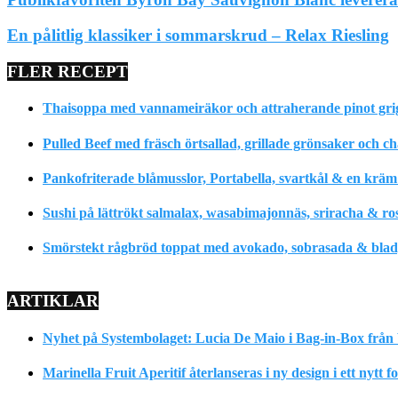
En pålitlig klassiker i sommarskrud – Relax Riesling
FLER RECEPT
Thaisoppa med vannameiräkor och attraherande pinot gri
Pulled Beef med fräsch örtsallad, grillade grönsaker och c
Pankofriterade blåmusslor, Portabella, svartkål & en krä
Sushi på lättrökt salmalax, wasabimajonnäs, sriracha & ro
Smörstekt rågbröd toppat med avokado, sobrasada & bladpe
ARTIKLAR
Nyhet på Systembolaget: Lucia De Maio i Bag-in-Box från 
Marinella Fruit Aperitif återlanseras i ny design i ett nytt 