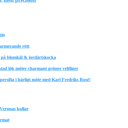
gio
harmerande rött
m på blomkål & jordärtskocka
stad lök möter charmant grüner veltliner
rsilja i härligt möte med Karl Fredriks Rosé!
Veronas kullar
format