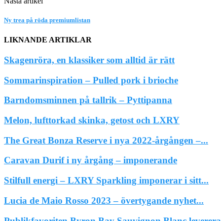
Nästa artikel
Ny trea på röda premiumlistan
LIKNANDE ARTIKLAR
Skagenröra, en klassiker som alltid är rätt
Sommarinspiration – Pulled pork i brioche
Barndomsminnen på tallrik – Pyttipanna
Melon, lufttorkad skinka, getost och LXRY
The Great Bonza Reserve i nya 2022-årgången –...
Caravan Durif i ny årgång – imponerande
Stilfull energi – LXRY Sparkling imponerar i sitt...
Lucia de Maio Rosso 2023 – övertygande nyhet...
Publikfavoriten Byron Bay Sauvignon Blanc leverera