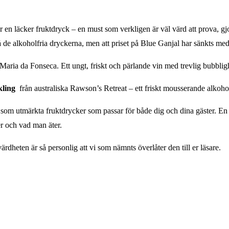
r en läcker fruktdryck – en must som verkligen är väl värd att prova,
e alkoholfria dryckerna, men att priset på Blue Ganjal har sänkts med 
Maria da Fonseca. Ett ungt, friskt och pärlande vin med trevlig bubbli
kling
från australiska Rawson’s Retreat – ett friskt mousserande alkohol
r som utmärkta fruktdrycker som passar för både dig och dina gäster. En go
er och vad man äter.
värdheten är så personlig att vi som nämnts överlåter den till er läsare.