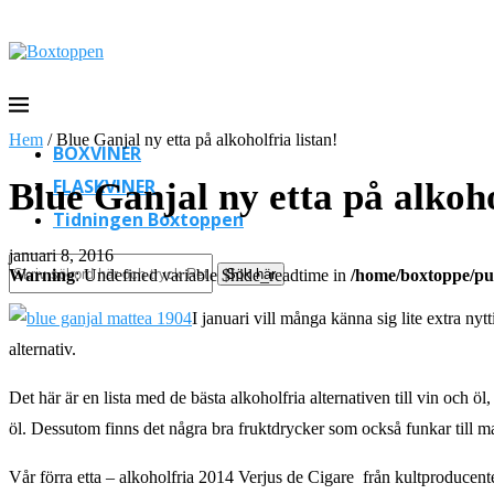
Hem
/
Blue Ganjal ny etta på alkoholfria listan!
BOXVINER
FLASKVINER
Blue Ganjal ny etta på alkoho
Tidningen Boxtoppen
januari 8, 2016
Sök här
Warning
: Undefined variable $hide_readtime in
/home/boxtoppe/pub
I januari vill många känna sig lite extra ny
alternativ.
Det här är en lista med de bästa alkoholfria alternativen till vin och öl
öl. Dessutom finns det några bra fruktdrycker som också funkar till mat
Vår förra etta – alkoholfria 2014 Verjus de Cigare från kultproducen