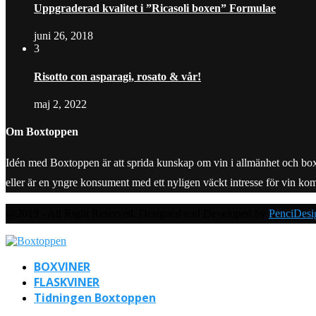
Uppgraderad kvalitet i ”Ricasoli boxen” Formulae
juni 26, 2018
3
Risotto con asparagi, rosato & vår!
maj 2, 2022
Om Boxtoppen
Idén med Boxtoppen är att sprida kunskap om vin i allmänhet och boxvine
eller är en yngre konsument med ett nyligen väckt intresse för vin ko
@2019 - All Right Reserved. Designed and Developed by
PenciDesi
BOXVINER
FLASKVINER
Tidningen Boxtoppen