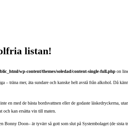
lfria listan!
lic_html/wp-content/themes/soledad/content-single-full.php
on lin
ttiga – träna mer, äta sundare och kanske helt avstå från alkohol. Då kän
, inte en med de bästa bordsvattnen eller de godaste läskedryckerna, utan 
 och kan ersätta vin till maten.
ten Bonny Doon– är tyvärr så gott som slut på Systembolaget (de sista t