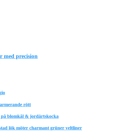
r med precision
gio
harmerande rött
m på blomkål & jordärtskocka
stad lök möter charmant grüner veltliner