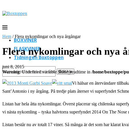
Hem
/
Flera nykomlingar och nya årgångar
BOXVINER
FLASKVINER
Flera nykomlingar och nya 
Tidningen Boxtoppen
juni 8, 2015
Sök här
Warning
: Undefined variable $hide_readtime in
/home/boxtoppe/pub
Vi hälsar en återvändare tillb
Sant’Antonio i ny årgång. På tredje plats återser vi superfyndet Sch
Listan har hela åtta nykomlingar. Överst placerar sig chilenska superf
vi nästa nykomling – tyska halvtorra superfyndet 2014 On The Nose me
Listan består nu av totalt 17 viner. Så många är det som har klarat k