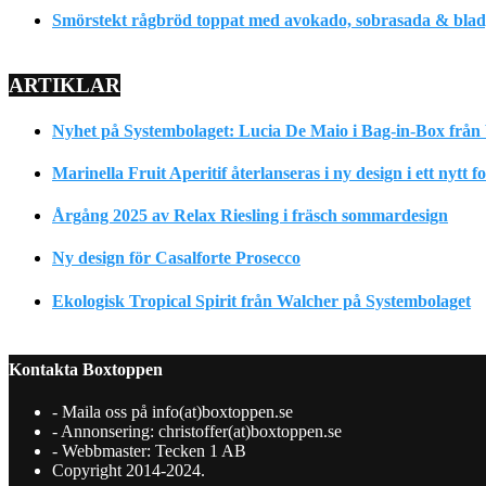
Smörstekt rågbröd toppat med avokado, sobrasada & bladpe
ARTIKLAR
Nyhet på Systembolaget: Lucia De Maio i Bag-in-Box från 
Marinella Fruit Aperitif återlanseras i ny design i ett nytt 
Årgång 2025 av Relax Riesling i fräsch sommardesign
Ny design för Casalforte Prosecco
Ekologisk Tropical Spirit från Walcher på Systembolaget
Kontakta Boxtoppen
- Maila oss på info(at)boxtoppen.se
- Annonsering: christoffer(at)boxtoppen.se
- Webbmaster: Tecken 1 AB
Copyright 2014-2024.