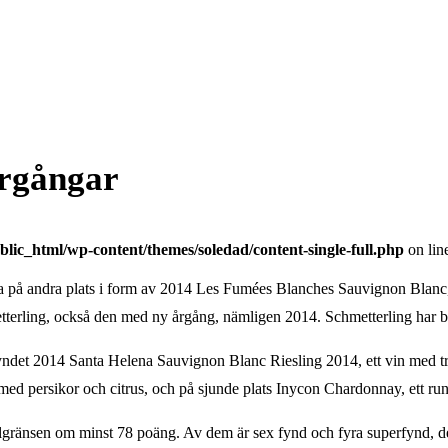
årgångar
lic_html/wp-content/themes/soledad/content-single-full.php
on lin
aka på andra plats i form av 2014 Les Fumées Blanches Sauvignon Blanc,
metterling, också den med ny årgång, nämligen 2014. Schmetterling har b
yndet 2014 Santa Helena Sauvignon Blanc Riesling 2014, ett vin med trevl
d persikor och citrus, och på sjunde plats Inycon Chardonnay, ett runt
valgränsen om minst 78 poäng. Av dem är sex fynd och fyra superfynd, d