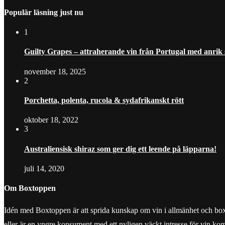
Populär läsning just nu
1
Guilty Grapes – attraherande vin från Portugal med anrik
november 18, 2025
2
Porchetta, polenta, rucola & sydafrikanskt rött
oktober 18, 2022
3
Australiensisk shiraz som ger dig ett leende på läpparna!
juli 14, 2020
Om Boxtoppen
Idén med Boxtoppen är att sprida kunskap om vin i allmänhet och boxvine
eller är en yngre konsument med ett nyligen väckt intresse för vin ko