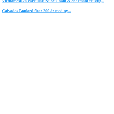
Vietnamesiska vårrullar, Nuoc Cham & charmant fruktig...
Calvados Boulard firar 200 år med ny...