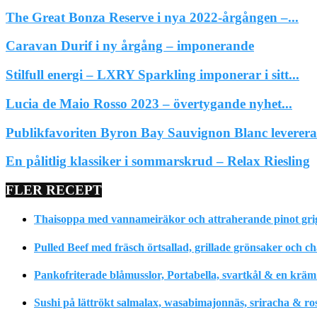
The Great Bonza Reserve i nya 2022-årgången –...
Caravan Durif i ny årgång – imponerande
Stilfull energi – LXRY Sparkling imponerar i sitt...
Lucia de Maio Rosso 2023 – övertygande nyhet...
Publikfavoriten Byron Bay Sauvignon Blanc leverera
En pålitlig klassiker i sommarskrud – Relax Riesling
FLER RECEPT
Thaisoppa med vannameiräkor och attraherande pinot gri
Pulled Beef med fräsch örtsallad, grillade grönsaker och c
Pankofriterade blåmusslor, Portabella, svartkål & en krä
Sushi på lättrökt salmalax, wasabimajonnäs, sriracha & ro