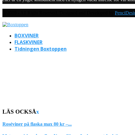
@2019 - All Right Reserved. Designed and Developed by
PenciDesi
BOXVINER
FLASKVINER
Tidningen Boxtoppen
LÄS OCKSÅ
x
Roséviner på flaska max 80 kr –...