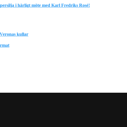
rsilja i härligt möte med Karl Fredriks Rosé!
Veronas kullar
format