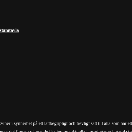
 stamtavla
r i synnerhet på ett lättbegripligt och trevligt sätt till alla som har e
mmer det finnas spännande läsning om aktuella lanseringar och gamla tro