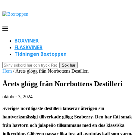
BOXVINER
FLASKVINER
Tidningen Boxtoppen
Sök här
Hem
/
Årets glögg från Norrbottens Destilleri
Årets glögg från Norrbottens Destilleri
oktober 3, 2024
Sveriges nordligaste destilleri lanserar återigen sin
hantverksmässigt tillverkade glögg Seaberry. Den har fått smak
från havtorn och jalapeño tillsammans med en dos klassiska
julkryddor. Glöggen passar lika bra att avnjutas kall som varm.