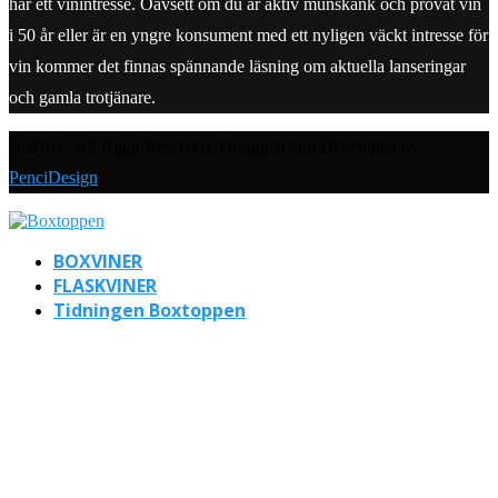
har ett vinintresse. Oavsett om du är aktiv munskänk och provat vin
i 50 år eller är en yngre konsument med ett nyligen väckt intresse för
vin kommer det finnas spännande läsning om aktuella lanseringar
och gamla trotjänare.
@2019 - All Right Reserved. Designed and Developed by
PenciDesign
BOXVINER
FLASKVINER
Tidningen Boxtoppen