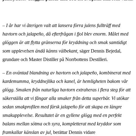
–
I år har vi återigen valt att lansera förra julens fullträff med
havtorn och jalapeño, då efterfrågan i fjol blev enorm. Målet med
glöggen är att flytta gränserna för kryddning och smak samtidigt
som upplevelsen ändå känns välbekant,
säger Dennis Bejedal,
grundare och Master Distiller på Norrbottens Destilleri.
– En oväntad blandning av havtorn och jalapeño, kombinerat med
kardemumma, kryddnejlika och kanel, är hemligheten bakom vår
glögg. Smaken från naturliga havtorn extraheras i flera steg för att
säkerställa att vi fångar alla smaker från detta superbär. Vi utökar
sedan smakprofilen med färsk jalapeño för att skapa en längre
smakupplevelse. Resultatet är en gyllene glögg med en perfekt
balans mellan sötma och syra, kompletterat med kryddor som
framkallar känslan av jul,
berättar Dennis vidare