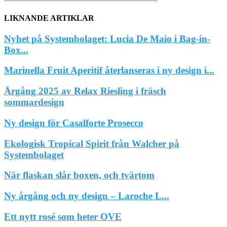
LIKNANDE ARTIKLAR
Nyhet på Systembolaget: Lucia De Maio i Bag-in-
Box...
Marinella Fruit Aperitif återlanseras i ny design i...
Årgång 2025 av Relax Riesling i fräsch
sommardesign
Ny design för Casalforte Prosecco
Ekologisk Tropical Spirit från Walcher på
Systembolaget
När flaskan slår boxen, och tvärtom
Ny årgång och ny design – Laroche L...
Ett nytt rosé som heter OVE