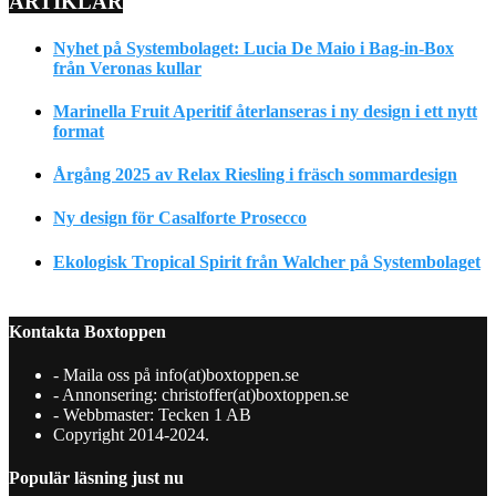
ARTIKLAR
Nyhet på Systembolaget: Lucia De Maio i Bag-in-Box
från Veronas kullar
Marinella Fruit Aperitif återlanseras i ny design i ett nytt
format
Årgång 2025 av Relax Riesling i fräsch sommardesign
Ny design för Casalforte Prosecco
Ekologisk Tropical Spirit från Walcher på Systembolaget
Kontakta Boxtoppen
- Maila oss på info(at)boxtoppen.se
- Annonsering: christoffer(at)boxtoppen.se
- Webbmaster: Tecken 1 AB
Copyright 2014-2024.
Populär läsning just nu