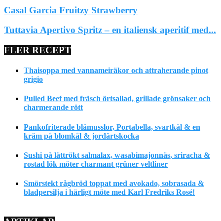
Casal Garcia Fruitzy Strawberry
Tuttavia Apertivo Spritz – en italiensk aperitif med...
FLER RECEPT
Thaisoppa med vannameiräkor och attraherande pinot
grigio
Pulled Beef med fräsch örtsallad, grillade grönsaker och
charmerande rött
Pankofriterade blåmusslor, Portabella, svartkål & en
kräm på blomkål & jordärtskocka
Sushi på lättrökt salmalax, wasabimajonnäs, sriracha &
rostad lök möter charmant grüner veltliner
Smörstekt rågbröd toppat med avokado, sobrasada &
bladpersilja i härligt möte med Karl Fredriks Rosé!