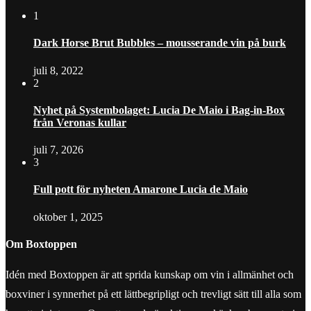
1
Dark Horse Brut Bubbles – mousserande vin på burk
juli 8, 2022
2
Nyhet på Systembolaget: Lucia De Maio i Bag-in-Box
från Veronas kullar
juli 7, 2026
3
Full pott för nyheten Amarone Lucia de Maio
oktober 1, 2025
Om Boxtoppen
Idén med Boxtoppen är att sprida kunskap om vin i allmänhet och
boxviner i synnerhet på ett lättbegripligt och trevligt sätt till alla som