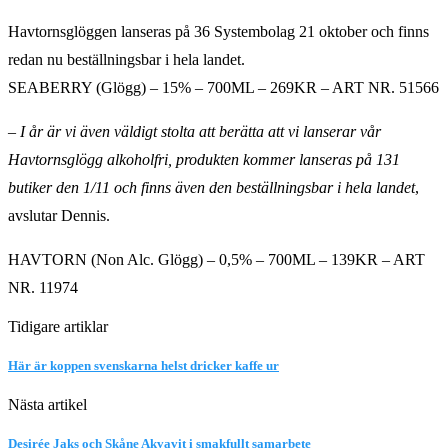
Havtornsglöggen lanseras på 36 Systembolag 21 oktober och finns
redan nu beställningsbar i hela landet.
SEABERRY (Glögg) – 15% – 700ML – 269KR – ART NR. 51566
–
I år är vi även väldigt stolta att berätta att vi lanserar vår
Havtornsglögg alkoholfri, produkten kommer lanseras på 131
butiker den 1/11 och finns även den beställningsbar i hela landet
,
avslutar Dennis.
HAVTORN (Non Alc. Glögg) – 0,5% – 700ML – 139KR – ART
NR. 11974
Tidigare artiklar
Här är koppen svenskarna helst dricker kaffe ur
Nästa artikel
Desirée Jaks och Skåne Akvavit i smakfullt samarbete