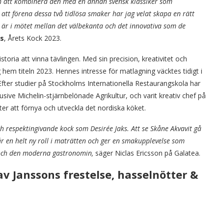
och att kombinera den med en annan svensk klassiker som
tt förena dessa två tidlösa smaker har jag velat skapa en rätt
t är i mötet mellan det välbekanta och det innovativa som de
ks
, Årets Kock 2023.
storia att vinna tävlingen. Med sin precision, kreativitet och
hem titeln 2023. Hennes intresse för matlagning väcktes tidigt i
 Efter studier på Stockholms Internationella Restaurangskola har
lusive Michelin-stjärnbelönade Agrikultur, och varit kreativ chef på
er att förnya och utveckla det nordiska köket.
h respektingivande kock som Desirée Jaks. Att se Skåne Akvavit gå
år en helt ny roll i maträtten och ger en smakupplevelse som
t och den moderna gastronomin,
säger Niclas Ericsson på Galatea.
v Janssons frestelse, hasselnötter &