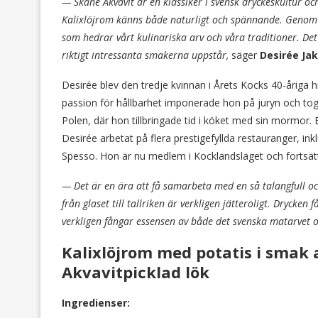
— Skåne Akvavit är en klassiker i svensk dryckeskultur 
Kalixlöjrom känns både naturligt och spännande. Genom a
som hedrar vårt kulinariska arv och våra traditioner. De
riktigt intressanta smakerna uppstår,
säger
Desirée Ja
Desirée blev den tredje kvinnan i Årets Kocks 40-åriga hi
passion för hållbarhet imponerade hon på juryn och tog 
Polen, där hon tillbringade tid i köket med sin mormor.
Desirée arbetat på flera prestigefyllda restauranger, ink
Spesso. Hon är nu medlem i Kocklandslaget och fortsätt
— Det är en ära att få samarbeta med en så talangfull oc
från glaset till tallriken är verkligen jätteroligt. Drycken
f
verkligen fångar essensen av både det svenska matarve
Kalixlöjrom med potatis i smak a
Akvavitpicklad lök
Ingredienser: