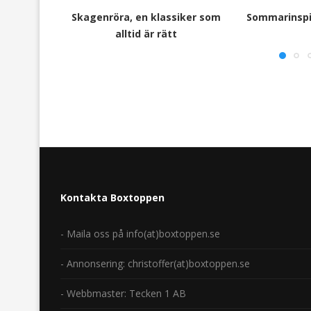
Skagenröra, en klassiker som
Sommarinspir
alltid är rätt
Kontakta Boxtoppen
- Maila oss på info(at)boxtoppen.se
- Annonsering: christoffer(at)boxtoppen.se
- Webbmaster: Tecken 1 AB