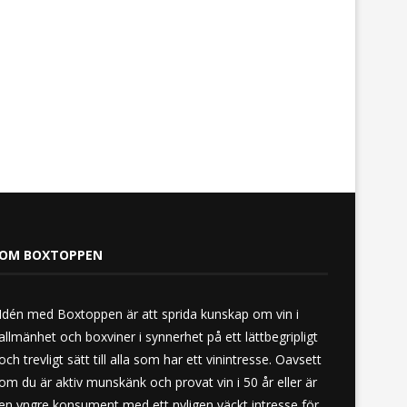
Melon, lufttorkad skinka, getost
The Great Bonza Reserve
och LXRY
2022-årgången –...
OM BOXTOPPEN
Idén med Boxtoppen är att sprida kunskap om vin i
allmänhet och boxviner i synnerhet på ett lättbegripligt
och trevligt sätt till alla som har ett vinintresse. Oavsett
om du är aktiv munskänk och provat vin i 50 år eller är
en yngre konsument med ett nyligen väckt intresse för