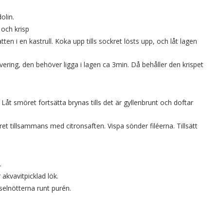
olin.
 och krisp
ten i en kastrull. Koka upp tills sockret lösts upp, och låt lagen
vering, den behöver ligga i lagen ca 3min. Då behåller den krispet
åt smöret fortsätta brynas tills det är gyllenbrunt och doftar
ret tillsammans med citronsaften. Vispa sönder filéerna. Tillsätt
.
akvavitpicklad lök.
elnötterna runt purén.