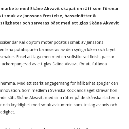
 samarbete med Skåne Akvavit skapat en rätt som förenar
s i smak av Janssons frestelse, hasselnötter &
festligheter och serveras bäst med ett glas Skåne Akvavit
ssiker där Kalixlöjrom möter potatis i smak av Janssons
 Den lena potatispurén balanseras av den syrliga löken och brynt
smaker. Enkel att laga men med en sofistikerad finish, passar
a ackompanjerad av ett glas Skåne Akvavit för att fullända
a hemma. Med ett starkt engagemang för hållbarhet speglar den
d innovation. Som medlem i Svenska Kocklandslaget strävar hon
kande sätt. Skåne Akvavit, med sina rötter på de skånska slätterna
ktär och kryddighet med smak av kummin samt inslag av anis och
yddighet.