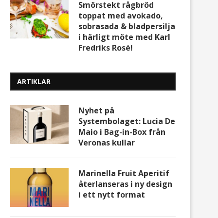
Smörstekt rågbröd
toppat med avokado,
sobrasada & bladpersilja
i härligt möte med Karl
Fredriks Rosé!
ARTIKLAR
Nyhet på
Systembolaget: Lucia De
Maio i Bag-in-Box från
Veronas kullar
Marinella Fruit Aperitif
återlanseras i ny design
i ett nytt format