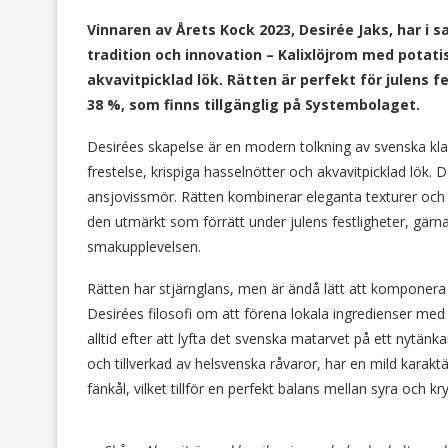
Vinnaren av Årets Kock 2023, Desirée Jaks, har i
tradition och innovation – Kalixlöjrom med potati
akvavitpicklad lök. Rätten är perfekt för julens 
38 %, som finns tillgänglig på Systembolaget.
Desirées skapelse är en modern tolkning av svenska kla
frestelse, krispiga hasselnötter och akvavitpicklad lök.
ansjovissmör. Rätten kombinerar eleganta texturer och 
den utmärkt som förrätt under julens festligheter, gärn
smakupplevelsen.
Rätten har stjärnglans, men är ändå lätt att komponer
Desirées filosofi om att förena lokala ingredienser me
alltid efter att lyfta det svenska matarvet på ett nytän
och tillverkad av helsvenska råvaror, har en mild kara
fänkål, vilket tillför en perfekt balans mellan syra och kr