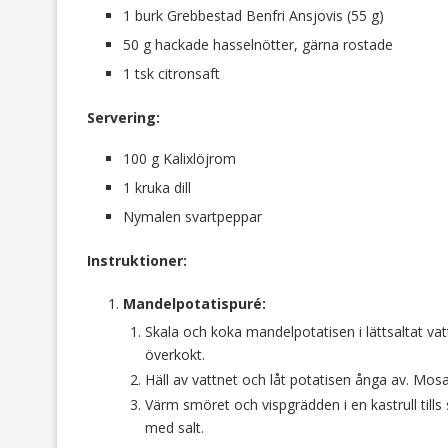
1 burk Grebbestad Benfri Ansjovis (55 g)
50 g hackade hasselnötter, gärna rostade
1 tsk citronsaft
Servering:
100 g Kalixlöjrom
1 kruka dill
Nymalen svartpeppar
Instruktioner:
Mandelpotatispuré:
Skala och koka mandelpotatisen i lättsaltat vatte
överkokt.
Häll av vattnet och låt potatisen ånga av. Mos
Värm smöret och vispgrädden i en kastrull till
med salt.