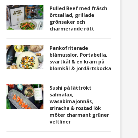
Pulled Beef med fräsch
örtsallad, grillade
grönsaker och
charmerande rött
Pankofriterade
blåmusslor, Portabella,
svartkål & en kräm på
blomkål & jordärtskocka
Sushi på lättrökt
salmalax,
wasabimajonnäs,
sriracha & rostad lök
möter charmant grüner
veltliner