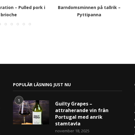
ation – Pulled pork i
Barndomsminnen på tallrik –
brioche
Pyttipanna
POPULÄR LÄSNING JUST NU
1
Guilty Grapes –
attraherande vin från
Portugal med anrik
stamtavla
november 18, 2025