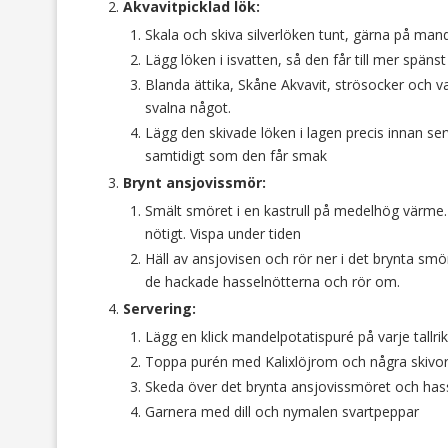
Akvavitpicklad lök:
Skala och skiva silverlöken tunt, gärna på mand
Lägg löken i isvatten, så den får till mer spänst
Blanda ättika, Skåne Akvavit, strösocker och vat
svalna något.
Lägg den skivade löken i lagen precis innan ser
samtidigt som den får smak
Brynt ansjovissmör:
Smält smöret i en kastrull på medelhög värme. L
nötigt. Vispa under tiden
Häll av ansjovisen och rör ner i det brynta smö
de hackade hasselnötterna och rör om.
Servering:
Lägg en klick mandelpotatispuré på varje tallrik
Toppa purén med Kalixlöjrom och några skivor 
Skeda över det brynta ansjovissmöret och hass
Garnera med dill och nymalen svartpeppar