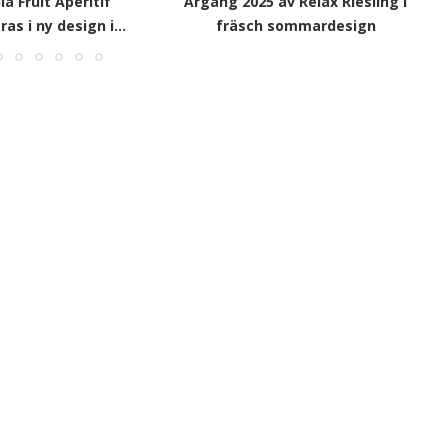
la Fruit Aperitif
Årgång 2025 av Relax Riesling i
as i ny design i...
fräsch sommardesign