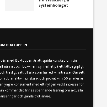
från Walcher på
Systembolaget
OM BOXTOPPEN
Idén med Boxtoppen är att sprida kunskap om vin i
allmänhet och boxviner i synnerhet på ett lättbegripligt
och trevligt sätt till alla som har ett vinintresse. Oavsett
om du är aktiv munskänk och provat vin i 50 år eller är
en yngre konsument med ett nyligen väckt intresse för
vin kommer det finnas spännande läsning om aktuella
lanseringar och gamla trotjänare.