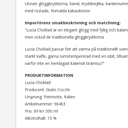
Utöver glöggkryddorna, kanel, kryddnejlika, kardemum
med rostade, finmalda kakaobönor.
Importörens smakbeskrivning och matchning:
”Lucia Choklad är en elegant glögg med fyllig och bala
men också de traditionella glöggkryddorna.
Lucia Choklad passar fint att värma på traditionellt s
starkt kaffe, gärna rumstempererad med en isbit, tillsa
varför inte en hemlagad italiensk tiramisu?”
PRODUKTINFORMATION
Lucia Choklad
Producent: Giulio Cocchi
Ursprung: Piemonte, Italien
Artikelnummer: 96463
Pris: 69 kr/ 500 ml
Alkoholhalt: 15 %