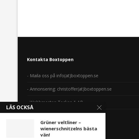
Kontakta Boxtoppen
- Maila oss på info(at)boxtoppen.se
- Annonsering: christoffer(at)boxtoppen.se
- Webbmaster: Tecken 1 AB
LÄS OCKSÅ
Copyright 2014-2024.
Grüner veltliner –
wienerschnitzelns bästa
vän!