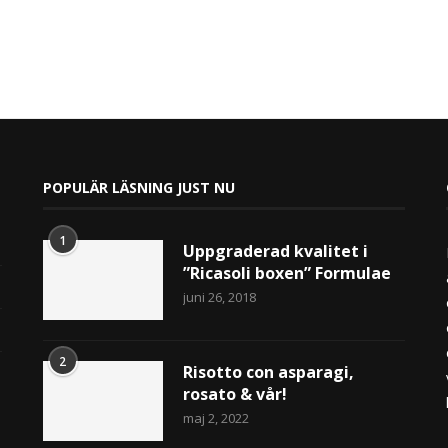
POPULÄR LÄSNING JUST NU
1
Uppgraderad kvalitet i
”Ricasoli boxen” Formulae
juni 26, 2018
2
Risotto con asparagi,
rosato & vår!
maj 2, 2022