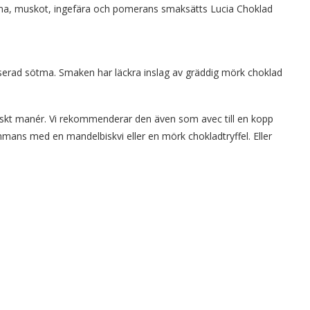
ma, muskot, ingefära och pomerans smaksätts Lucia Choklad
nserad sötma. Smaken har läckra inslag av gräddig mörk choklad
venskt manér. Vi rekommenderar den även som avec till en kopp
mmans med en mandelbiskvi eller en mörk chokladtryffel. Eller