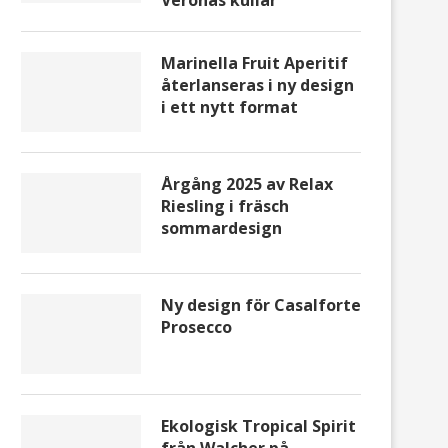
Veronas kullar
Ny design för Casalforte
Ekologisk Tropical Spiri
Prosecco
Walcher på Systembol
Marinella Fruit Aperitif
återlanseras i ny design
i ett nytt format
Årgång 2025 av Relax
Riesling i fräsch
sommardesign
Ny design för Casalforte
Prosecco
Ekologisk Tropical Spirit