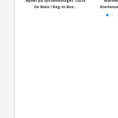
Nyhet på Systembolaget: Lucia
Marinel
De Maio i Bag-in-Box...
återlanser