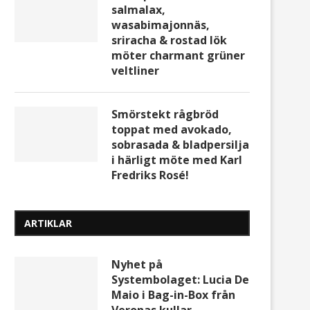
salmalax,
wasabimajonnäs,
sriracha & rostad lök
möter charmant grüner
veltliner
Smörstekt rågbröd
toppat med avokado,
sobrasada & bladpersilja
i härligt möte med Karl
Fredriks Rosé!
ARTIKLAR
Nyhet på
Systembolaget: Lucia De
Maio i Bag-in-Box från