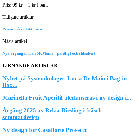
Pris: 99 kr + 1 kr i pant
Tidigare artiklar
Provat på redaktionen
Nästa artikel
Nya årgångar från McManis – pålitligt och stilsäkert
LIKNANDE ARTIKLAR
Nyhet på Systembolaget: Lucia De Maio i Bag-in-
Box...
Marinella Fruit Aperitif återlanseras i ny design i...
Årgång 2025 av Relax Riesling i fräsch
sommardesign
Ny design för Casalforte Prosecco