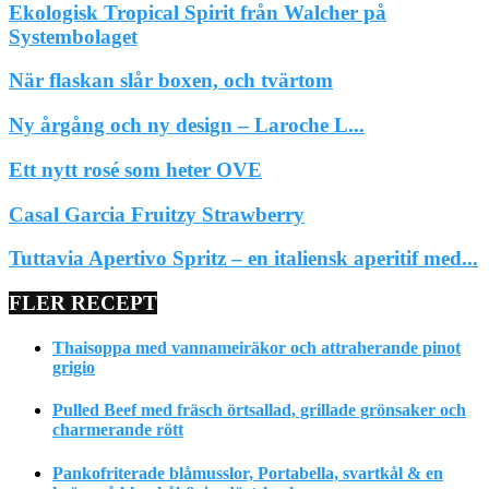
Ekologisk Tropical Spirit från Walcher på
Systembolaget
När flaskan slår boxen, och tvärtom
Ny årgång och ny design – Laroche L...
Ett nytt rosé som heter OVE
Casal Garcia Fruitzy Strawberry
Tuttavia Apertivo Spritz – en italiensk aperitif med...
FLER RECEPT
Thaisoppa med vannameiräkor och attraherande pinot
grigio
Pulled Beef med fräsch örtsallad, grillade grönsaker och
charmerande rött
Pankofriterade blåmusslor, Portabella, svartkål & en