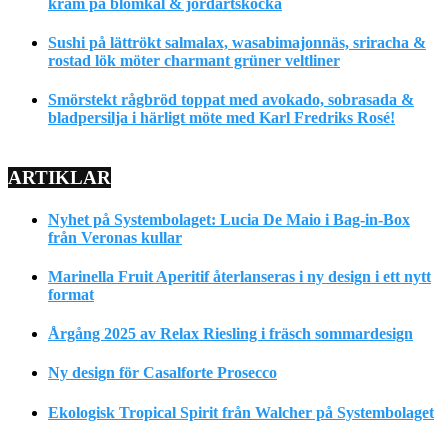
kräm på blomkål & jordärtskocka
Sushi på lättrökt salmalax, wasabimajonnäs, sriracha &
rostad lök möter charmant grüner veltliner
Smörstekt rågbröd toppat med avokado, sobrasada &
bladpersilja i härligt möte med Karl Fredriks Rosé!
ARTIKLAR
Nyhet på Systembolaget: Lucia De Maio i Bag-in-Box
från Veronas kullar
Marinella Fruit Aperitif återlanseras i ny design i ett nytt
format
Årgång 2025 av Relax Riesling i fräsch sommardesign
Ny design för Casalforte Prosecco
Ekologisk Tropical Spirit från Walcher på Systembolaget