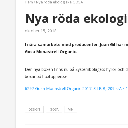
Hem
/
Nya röda ekologiska GOSA
Nya röda ekolog
oktober 15, 2018
I nära samarbete med producenten Juan Gil har ma
Gosa Monastrell Organic.
Den nya boxen finns nu på Systembolagets hyllor och dess
boxar på boxtoppen.se
6297 Gosa Monastrell Organic 2017. 3 l BiB, 209 krAlk 
DESIGN
GOSA
VIN