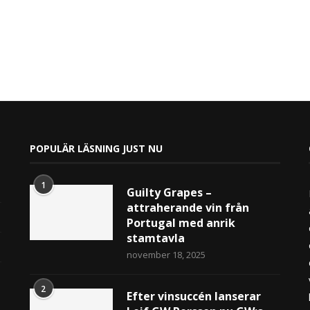
POPULÄR LÄSNING JUST NU
1
Guilty Grapes –
attraherande vin från
Portugal med anrik
stamtavla
november 18, 2025
2
Efter vinsuccén lanserar