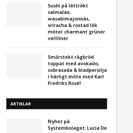
Sushi på lättrökt
salmalax,
wasabimajonnäs,
sriracha & rostad lök
möter charmant grüner
veltliner
Smörstekt rågbröd
toppat med avokado,
sobrasada & bladpersilja
i härligt möte med Karl
Fredriks Rosé!
ARTIKLAR
Ny design för Casalforte
Ekologisk Tropical Spiri
Prosecco
Walcher på Systembol
Nyhet på
Systembolaget: Lucia De