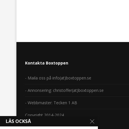
Kontakta Boxtoppen
- Maila oss på info(at)boxtoppen.se
- Annonsering: christoffer(at)boxtoppen.se
- Webbmaster: Tecken 1 AB
Copyright 2014-2024.
LÄS OCKSÅ