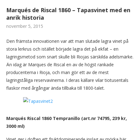
Marqués de Riscal 1860 – Tapasvinet med en
anrik historia
november 5, 2015
Den främsta innovationen var att man slutade lagra vinet på
stora lerkrus och istället började lagra det på ekfat – en
lagringsmetod som snart skulle bli Riojas särskilda adelsmärke.
Än idag är Marques de Riscal en av de högst rankade
producenterna i Rioja, och man gör ett av de mest
lagringståliga reservavinerna. I deras källare vilar tiotusentals
flaskor med årgångar ända tillbaka till 1800-talet.
Marqués
Riscal 1860 Tempranillo (art.nr 74795, 239 kr,
3000 ml)
Vinet ger i doften ett fruktdominerande inslag av mörka bär