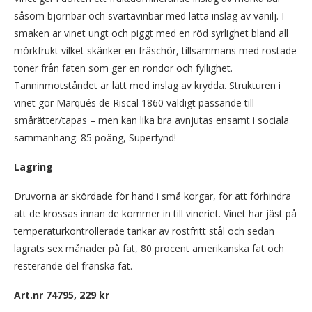
såsom björnbär och svartavinbär med lätta inslag av vanilj. I
smaken är vinet ungt och piggt med en röd syrlighet bland all
mörkfrukt vilket skänker en fräschör, tillsammans med rostade
toner från faten som ger en rondör och fyllighet.
Tanninmotståndet är lätt med inslag av krydda. Strukturen i
vinet gör Marqués de Riscal 1860 väldigt passande till
smårätter/tapas – men kan lika bra avnjutas ensamt i sociala
sammanhang. 85 poäng, Superfynd!
Lagring
Druvorna är skördade för hand i små korgar, för att förhindra
att de krossas innan de kommer in till vineriet. Vinet har jäst på
temperaturkontrollerade tankar av rostfritt stål och sedan
lagrats sex månader på fat, 80 procent amerikanska fat och
resterande del franska fat.
Art.nr 74795,
229 kr