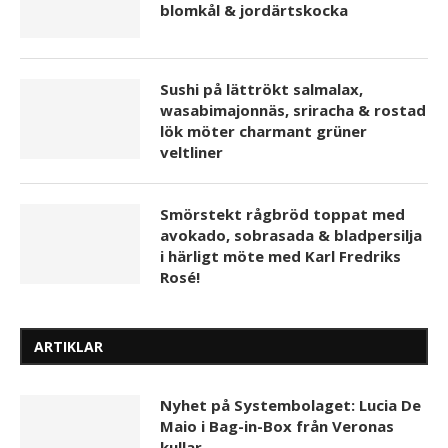
blomkål & jordärtskocka
Sushi på lättrökt salmalax,
wasabimajonnäs, sriracha & rostad
lök möter charmant grüner
veltliner
Smörstekt rågbröd toppat med
avokado, sobrasada & bladpersilja
i härligt möte med Karl Fredriks
Rosé!
ARTIKLAR
Nyhet på Systembolaget: Lucia De
Maio i Bag-in-Box från Veronas
kullar