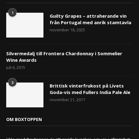
1
Guilty Grapes – attraherande vin
från Portugal med anrik stamtavla
november 18, 2025
Silvermedalj till Frontera Chardonnay i Sommelier
Wine Awards
juli 6, 2015
3
Brittisk vinterfrukost på Livets
Goda-vis med Fullers India Pale Ale
november 21, 2017
OM BOXTOPPEN