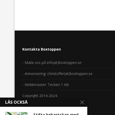
Kontakta Boxtoppen
- Maila oss på info(at)boxtoppen.se
- Annonsering: christoffer(at)boxtoppen.se
- Webbmaster: Tecken 1 AB
Copyright 2014-2024.
LÄS OCKSÅ
Stifta bekantskap med