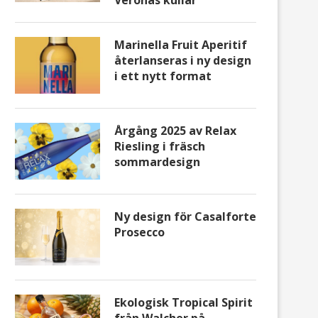
Veronas kullar
Melon, lufttorkad skinka, getost
The Great Bonza Reserve
och LXRY
2022-årgången –...
Marinella Fruit Aperitif
återlanseras i ny design
i ett nytt format
Årgång 2025 av Relax
Riesling i fräsch
sommardesign
Ny design för Casalforte
Prosecco
Ekologisk Tropical Spirit