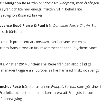
t Sauvignon Rosé
från
Mulderbosch Vineyards
, men årgången
yran och lite mer energi i frukten. Vill ni behålla lite
auvignon Rosé ett bra val.
ovence Rosé Pierre & Paul
från
Domaines Pierre Chavin
. Ett
- och bärtoner.
d’Oc och producent är
Foncalieu
. Det här vinet var en av
bra franskt rosévin fick rekommendationen Puycheric. Vinet
ats. Vinet är
2014 Lindemans Rosé
från den alltid pålitliga
x månader tidigare än i Europa, så här har vi ett friskt och bärigt
anches Rosé
från fransmannen
François Lurton
, som gör viner i
Frankrike och det är bara att konstatera att François Lurton
kså denna gång.