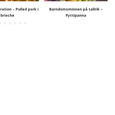
ation – Pulled pork i
Barndomsminnen på tallrik –
brioche
Pyttipanna