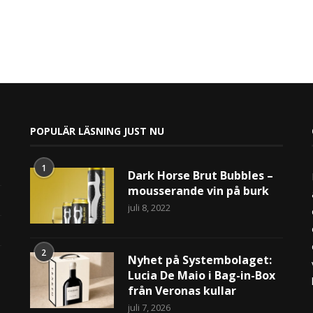
POPULÄR LÄSNING JUST NU
1
Dark Horse Brut Bubbles –
mousserande vin på burk
juli 8, 2022
2
Nyhet på Systembolaget:
Lucia De Maio i Bag-in-Box
från Veronas kullar
juli 7, 2026