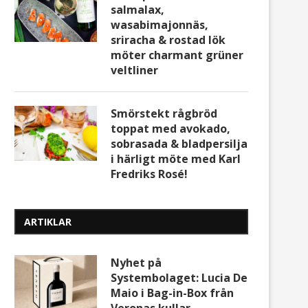
salmalax,
wasabimajonnäs,
sriracha & rostad lök
möter charmant grüner
veltliner
Smörstekt rågbröd
toppat med avokado,
sobrasada & bladpersilja
i härligt möte med Karl
Fredriks Rosé!
ARTIKLAR
Nyhet på
Systembolaget: Lucia De
Maio i Bag-in-Box från