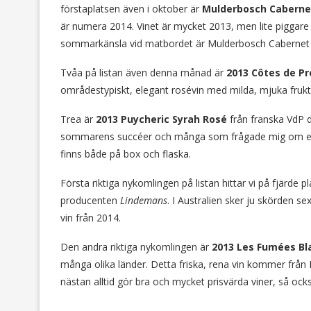
förstaplatsen även i oktober är
Mulderbosch Caberne
är numera 2014. Vinet är mycket 2013, men lite piggare i s
sommarkänsla vid matbordet är Mulderbosch Cabernet S
Tvåa på listan även denna månad är
2013 Côtes de Pr
områdestypiskt, elegant rosévin med milda, mjuka frukt
Trea är
2013 Puycheric Syrah Rosé
från franska VdP 
sommarens succéer och många som frågade mig om ett 
finns både på box och flaska.
Första riktiga nykomlingen på listan hittar vi på fjärde pl
producenten
Lindemans
. I Australien sker ju skörden se
vin från 2014.
Den andra riktiga nykomlingen är
2013 Les Fumées Bl
många olika länder. Detta friska, rena vin kommer från 
nästan alltid gör bra och mycket prisvärda viner, så oc