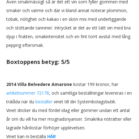
Även smakmässigt så är det ett vin som fyller gommen med
smaker och värme och där vi bland annat noterar plommon,
tobak, nötighet och kakao i en skön mix med underliggande
och stöttande tanniner. Intrycket är det av ett tätt vin med bra
djup i frukten, smakintensitet och en fint torrt avslut med lång
pepprig eftersmak.
Boxtoppens betyg:
5/5
2014 Villa Belvedere Amarone
kostar 199 kronor, har
artikelnummer 72178
, och samtliga beställningar
levereras i en
trälåda
när du
beställer
vinet till din Systembolagsbutik.
Vinet dricker du med fördel idag eller gömmer undan ett antal
år om du vill ha mer mognadsnyanser. Smakrika nöträtter eller
lagrade hårdostar förhöjer upplevelsen.
Vinet kan ni beställa
HÄR