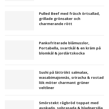
Pulled Beef med fräsch örtsallad,
grillade grönsaker och
charmerande rött
Pankofriterade blåmusslor,
Portabella, svartkål & en kräm på
blomkål & jordärtskocka
Sushi på lättrökt salmalax,
wasabimajonnäs, sriracha & rostad
lök möter charmant grüner
veltliner
Smörstekt rågbröd toppat med
avokado, sobrasada & bladpersilja