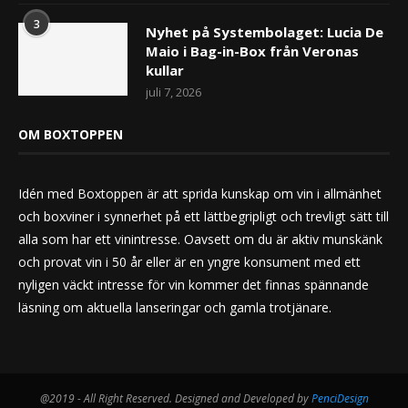
3
Nyhet på Systembolaget: Lucia De
Maio i Bag-in-Box från Veronas
kullar
juli 7, 2026
OM BOXTOPPEN
Idén med Boxtoppen är att sprida kunskap om vin i allmänhet
och boxviner i synnerhet på ett lättbegripligt och trevligt sätt till
alla som har ett vinintresse. Oavsett om du är aktiv munskänk
och provat vin i 50 år eller är en yngre konsument med ett
nyligen väckt intresse för vin kommer det finnas spännande
läsning om aktuella lanseringar och gamla trotjänare.
@2019 - All Right Reserved. Designed and Developed by
PenciDesign