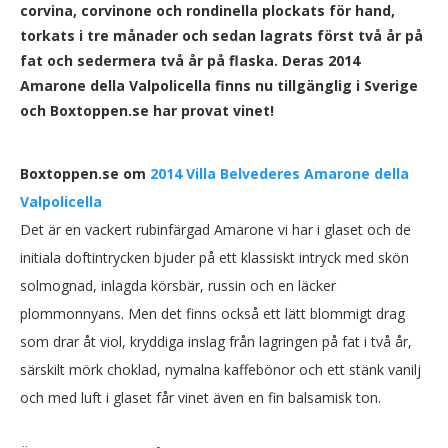
corvina, corvinone och rondinella plockats för hand,
torkats i tre månader och sedan lagrats först två år på
fat och sedermera två år på flaska. Deras 2014
Amarone della Valpolicella finns nu tillgänglig i Sverige
och Boxtoppen.se har provat vinet!
Boxtoppen.se om
2014 Villa Belvederes Amarone della
Valpolicella
Det är en vackert rubinfärgad Amarone vi har i glaset och de
initiala doftintrycken bjuder på ett klassiskt intryck med skön
solmognad, inlagda körsbär, russin och en läcker
plommonnyans. Men det finns också ett lätt blommigt drag
som drar åt viol, kryddiga inslag från lagringen på fat i två år,
särskilt mörk choklad, nymalna kaffebönor och ett stänk vanilj
och med luft i glaset får vinet även en fin balsamisk ton.