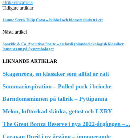
afrika
vin
zafrica
Tidigare artiklar
Jaume Serra Tulip Cava – bubbel och blomsterbukett i ett
Nästa artikel
Sparkle & Co. Aperitivo Spritz – en färdigblandad ekologisk klassiker
lanseras nu på Systembolaget
LIKNANDE ARTIKLAR
Skagenröra, en klassiker som alltid är rätt
Sommarinspiration – Pulled pork i brioche
Barndomsminnen på tallrik – Pyttipanna
Melon, lufttorkad skinka, getost och LXRY
The Great Bonza Reserve i nya 2022-årgången –...
Caravan Durif i ny årgång – imponerande