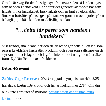
Om du är svag för den bussiga sydafrikanska stilen så lär detta passa
som handen i handsken! Här doftar det generöst av mörka bär som
lindats in i örtlandskapet, finsk lakrits och en hint av ekkaraktär.
Smaken fortsätter på inslaget spår, smeker gommen och bjuder på en
behaglig gomkänsla i den medelfylliga skalan.
”…detta lär passa som handen i
handsken!”
Viss rondör, snälla tanniner och fin fräschör gör detta till ett vin som
passar kryddigare fläskrätter, kyckling och även som sällskapsvin då
styrkan är precis lagom. Och glöm inte bort det när grillen åter åker
fram. Kyl lätt för att maxa friskheten.
Betyg:
4/5
poäng
Zafrica Cape Reserve
(12%) är tappad i sympatisk storlek, 2,25-
literslåda, kostar
139
kronor och har artikelnummer 2784. Om din
butik inte har vinet på hyllorna
beställer man det dit utan extra
kostnad
>>>