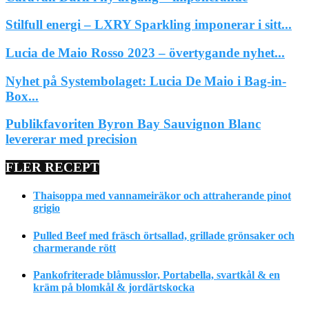
Stilfull energi – LXRY Sparkling imponerar i sitt...
Lucia de Maio Rosso 2023 – övertygande nyhet...
Nyhet på Systembolaget: Lucia De Maio i Bag-in-
Box...
Publikfavoriten Byron Bay Sauvignon Blanc
levererar med precision
FLER RECEPT
Thaisoppa med vannameiräkor och attraherande pinot
grigio
Pulled Beef med fräsch örtsallad, grillade grönsaker och
charmerande rött
Pankofriterade blåmusslor, Portabella, svartkål & en
kräm på blomkål & jordärtskocka