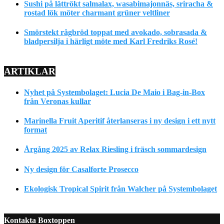
Sushi på lättrökt salmalax, wasabimajonnäs, sriracha &
rostad lök möter charmant grüner veltliner
Smörstekt rågbröd toppat med avokado, sobrasada &
bladpersilja i härligt möte med Karl Fredriks Rosé!
ARTIKLAR
Nyhet på Systembolaget: Lucia De Maio i Bag-in-Box
från Veronas kullar
Marinella Fruit Aperitif återlanseras i ny design i ett nytt
format
Årgång 2025 av Relax Riesling i fräsch sommardesign
Ny design för Casalforte Prosecco
Ekologisk Tropical Spirit från Walcher på Systembolaget
Kontakta Boxtoppen