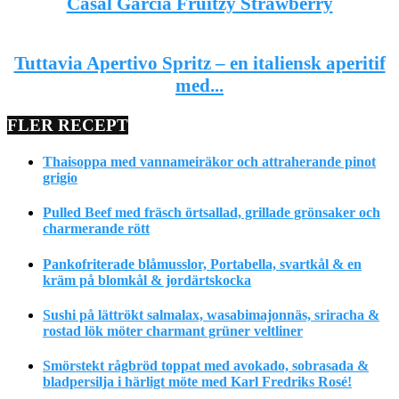
Casal Garcia Fruitzy Strawberry
Tuttavia Apertivo Spritz – en italiensk aperitif
med...
FLER RECEPT
Thaisoppa med vannameiräkor och attraherande pinot
grigio
Pulled Beef med fräsch örtsallad, grillade grönsaker och
charmerande rött
Pankofriterade blåmusslor, Portabella, svartkål & en
kräm på blomkål & jordärtskocka
Sushi på lättrökt salmalax, wasabimajonnäs, sriracha &
rostad lök möter charmant grüner veltliner
Smörstekt rågbröd toppat med avokado, sobrasada &
bladpersilja i härligt möte med Karl Fredriks Rosé!