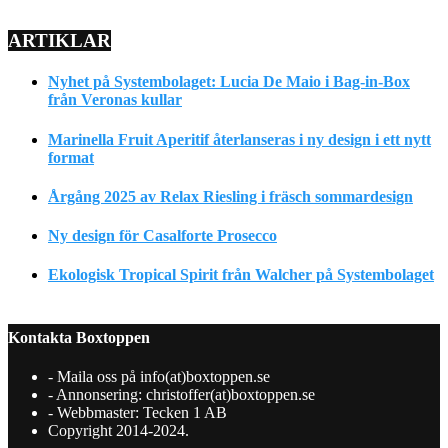
ARTIKLAR
Nyhet på Systembolaget: Lucia De Maio i Bag-in-Box
från Veronas kullar
Marinella Fruit Aperitif återlanseras i ny design i ett nytt
format
Årgång 2025 av Relax Riesling i fräsch sommardesign
Ny design för Casalforte Prosecco
Ekologisk Tropical Spirit från Walcher på Systembolaget
Kontakta Boxtoppen
- Maila oss på info(at)boxtoppen.se
- Annonsering: christoffer(at)boxtoppen.se
- Webbmaster: Tecken 1 AB
Copyright 2014-2024.