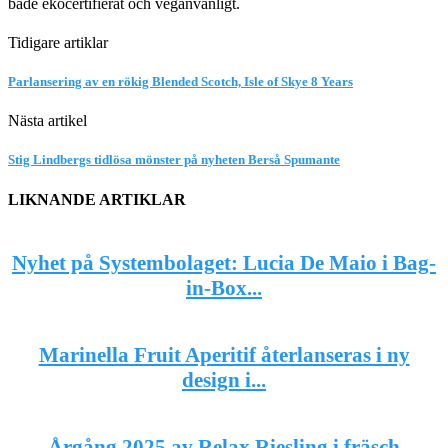
både ekocertifierat och veganvänligt.
Tidigare artiklar
Parlansering av en rökig Blended Scotch, Isle of Skye 8 Years
Nästa artikel
Stig Lindbergs tidlösa mönster på nyheten Berså Spumante
LIKNANDE ARTIKLAR
Nyhet på Systembolaget: Lucia De Maio i Bag-
in-Box...
Marinella Fruit Aperitif återlanseras i ny
design i...
Årgång 2025 av Relax Riesling i fräsch