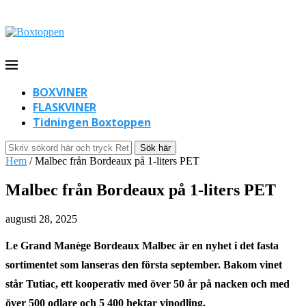
BOXVINER
FLASKVINER
Tidningen Boxtoppen
Sök här
Hem
/
Malbec från Bordeaux på 1-liters PET
Malbec från Bordeaux på 1-liters PET
augusti 28, 2025
Le Grand Manège Bordeaux Malbec är en nyhet i det fasta
sortimentet som lanseras den första september. Bakom vinet
står Tutiac, ett kooperativ med över 50 år på nacken och med
över 500 odlare och 5 400 hektar vinodling.