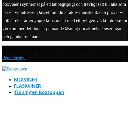
boxviner i synnerhet på ett lättbegripligt och trevligt sätt till alla som
har ett vinintresse. Oavsett om du är aktiv munskänk och provat vin
i 50 år eller är en yngre konsument med ett nyligen väckt intresse för
vin kommer det finnas spännande läsning om aktuella lanseringar
och gamla trotjänare.
@2019 - All Right Reserved. Designed and Developed by
PenciDesign
BOXVINER
FLASKVINER
Tidningen Boxtoppen