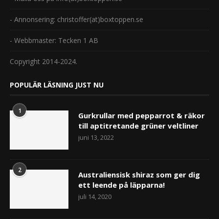
- Annonsering: christoffer(at)boxtoppen.se
- Webbmaster: Tecken 1 AB
Copyright 2014-2024.
POPULÄR LÄSNING JUST NU
1
Gurkrullar med pepparrot & räkor
till aptitretande grüner veltliner
juni 13, 2022
2
Australiensisk shiraz som ger dig
ett leende på läpparna!
juli 14, 2020