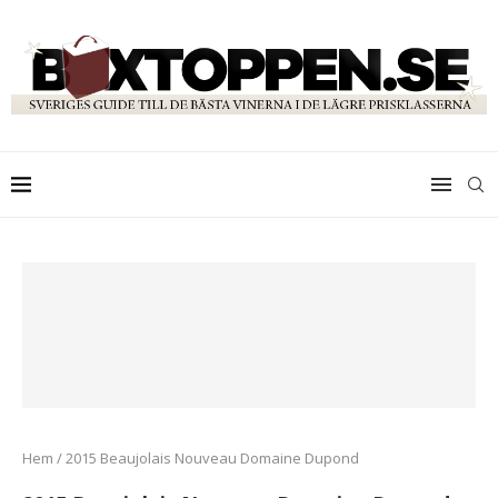
Hem
/
2015 Beaujolais Nouveau Domaine Dupond