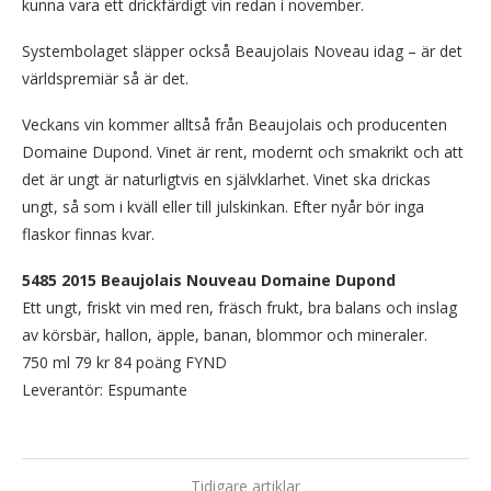
kunna vara ett drickfärdigt vin redan i november.
Systembolaget släpper också Beaujolais Noveau idag – är det
världspremiär så är det.
Veckans vin kommer alltså från Beaujolais och producenten
Domaine Dupond. Vinet är rent, modernt och smakrikt och att
det är ungt är naturligtvis en självklarhet. Vinet ska drickas
ungt, så som i kväll eller till julskinkan. Efter nyår bör inga
flaskor finnas kvar.
5485 2015 Beaujolais Nouveau Domaine Dupond
Ett ungt, friskt vin med ren, fräsch frukt, bra balans och inslag
av körsbär, hallon, äpple, banan, blommor och mineraler.
750 ml 79 kr 84 poäng FYND
Leverantör: Espumante
Tidigare artiklar