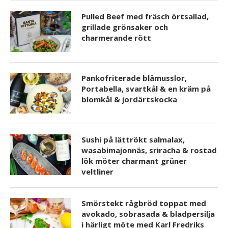
Pulled Beef med fräsch örtsallad,
grillade grönsaker och
charmerande rött
Pankofriterade blåmusslor,
Portabella, svartkål & en kräm på
blomkål & jordärtskocka
Sushi på lättrökt salmalax,
wasabimajonnäs, sriracha & rostad
lök möter charmant grüner
veltliner
Smörstekt rågbröd toppat med
avokado, sobrasada & bladpersilja
i härligt möte med Karl Fredriks