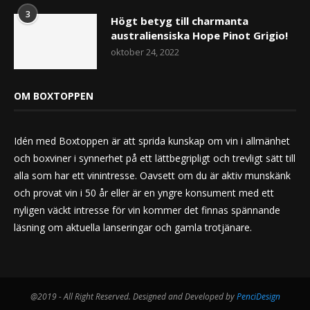
3
Högt betyg till charmanta
australiensiska Hope Pinot Grigio!
oktober 24, 2022
OM BOXTOPPEN
Idén med Boxtoppen är att sprida kunskap om vin i allmänhet
och boxviner i synnerhet på ett lättbegripligt och trevligt sätt till
alla som har ett vinintresse. Oavsett om du är aktiv munskänk
och provat vin i 50 år eller är en yngre konsument med ett
nyligen väckt intresse för vin kommer det finnas spännande
läsning om aktuella lanseringar och gamla trotjänare.
@2019 - All Right Reserved. Designed and Developed by
PenciDesign