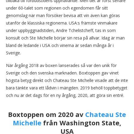
tillbaka till förbudstidens upphävande. Men det är först senare
under 60-talet som regionen och egendomen får sitt
genomslag när man försöker bevisa att vin även kan göras
utanför de klassiska regionerna. USA:s främste vinmakare
under uppbyggnadstiden, Andre Tchelistcheff, tas in som
konsult och Ste Michelle börjar sin resa på allvar. Idag är man
bland de ledande i USA och vinerna är sedan många år i
Sverige.
När årgång 2018 av boxen lanserades så var den unik för
Sverige och den svenska marknaden. Boxtoppen gav vinet
högsta betyg direkt och Chateau Ste Michelle visade att de inte
bara tänkte vara ett lådvin i mängden. 2019 behöll toppbetyget
och nu är det dags för en ny årgång, 2020, att göra sin entré.
Boxtoppen om 2020 av
Chateau Ste
Michelle
från Washington State,
USA