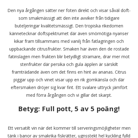
Den nya årgången sätter ner foten direkt och visar såväl doft-
som smakmässigt att den inte avviker från tidigare
buteljeringar kvalitetsmässigt. Den tropiska rikedomen
kännetecknar doftspektrumet där även smörnötiga nyanser
kikar fram tillsammans med vanilj från fatlagringen och
uppbackande citrusfrukter. Smaken har även den de rostade
fatinslagen men frukten blir betydligt stramare, drar mer mot
stenfrukter där persika och gula äpplen är särskilt
framträdande även om det finns en hint av ananas. Citrus
piggar upp och vinet visar upp en rik gomkänsla och där
eftersmaken dröjer sig kvar fint. Ett svalare uttryck jämfört
med förra årgången och vi gillar det skarpt.
Betyg:
Full pott, 5 av 5 poäng!
Ett versatilt vin när det kommer till serveringsmöjligheter men
tänk i banor av smakrika fiskrätter, ugnsstekt hel kyckling fylld