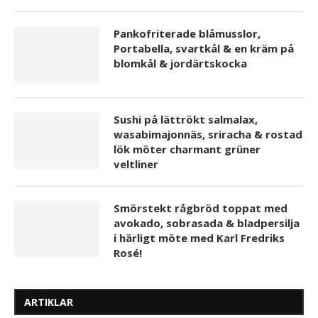
Pankofriterade blåmusslor,
Portabella, svartkål & en kräm på
blomkål & jordärtskocka
Sushi på lättrökt salmalax,
wasabimajonnäs, sriracha & rostad
lök möter charmant grüner
veltliner
Smörstekt rågbröd toppat med
avokado, sobrasada & bladpersilja
i härligt möte med Karl Fredriks
Rosé!
ARTIKLAR