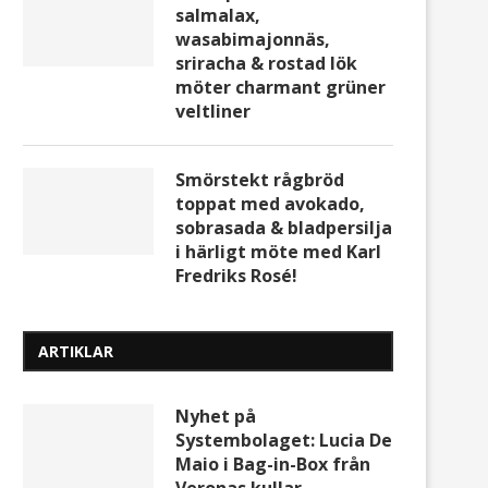
salmalax,
wasabimajonnäs,
sriracha & rostad lök
möter charmant grüner
veltliner
Smörstekt rågbröd
toppat med avokado,
sobrasada & bladpersilja
i härligt möte med Karl
Fredriks Rosé!
ARTIKLAR
Melon, lufttorkad skinka, getost
The Great Bonza Reserve
och LXRY
2022-årgången –...
Nyhet på
Systembolaget: Lucia De
Maio i Bag-in-Box från