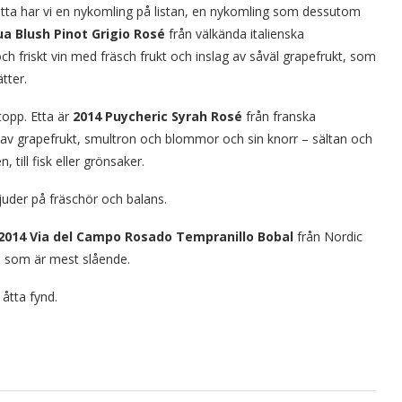
etta har vi en nykomling på listan, en nykomling som dessutom
a Blush Pinot Grigio Rosé
från välkända italienska
h friskt vin med fräsch frukt och inslag av såväl grapefrukt, som
ätter.
topp. Etta är
2014
Puycheric Syrah Rosé
från franska
r av grapefrukt, smultron och blommor och sin knorr – sältan och
, till fisk eller grönsaker.
juder på fräschör och balans.
2014 Via del Campo Rosado Tempranillo Bobal
från Nordic
n som är mest slående.
 åtta fynd.