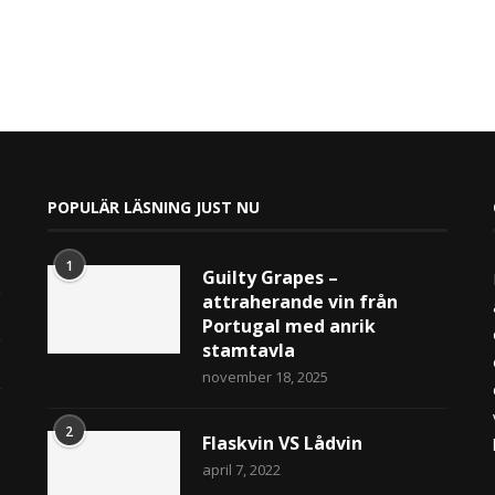
POPULÄR LÄSNING JUST NU
1
Guilty Grapes –
attraherande vin från
Portugal med anrik
stamtavla
november 18, 2025
2
Flaskvin VS Lådvin
april 7, 2022