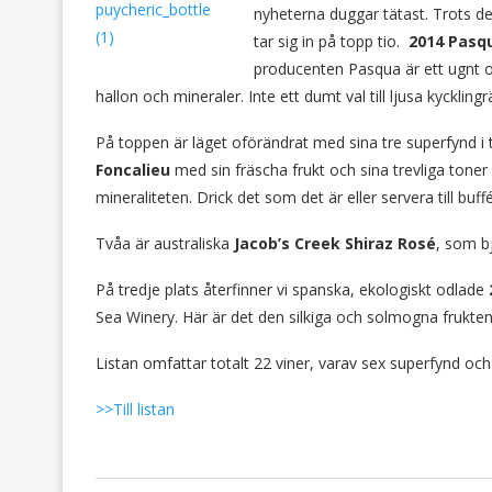
nyheterna duggar tätast. Trots d
tar sig in på topp tio.
2014 Pasqu
producenten Pasqua är ett ugnt oc
hallon och mineraler. Inte ett dumt val till ljusa kycklingr
På toppen är läget oförändrat med sina tre superfynd i 
Foncalieu
med sin fräscha frukt och sina trevliga tone
mineraliteten. Drick det som det är eller servera till buffén
Tvåa är australiska
Jacob’s Creek Shiraz Rosé
, som b
På tredje plats återfinner vi spanska, ekologiskt odlade
Sea Winery. Här är det den silkiga och solmogna frukte
Listan omfattar totalt 22 viner, varav sex superfynd och
>>Till listan