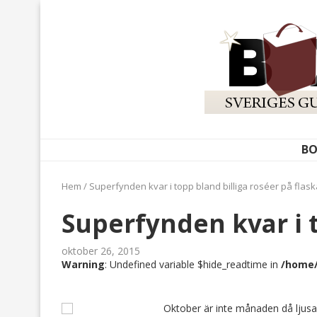
BO
Hem
/
Superfynden kvar i topp bland billiga roséer på flask
Superfynden kvar i t
oktober 26, 2015
Warning
: Undefined variable $hide_readtime in
/home/
Oktober är inte månaden då ljusa 