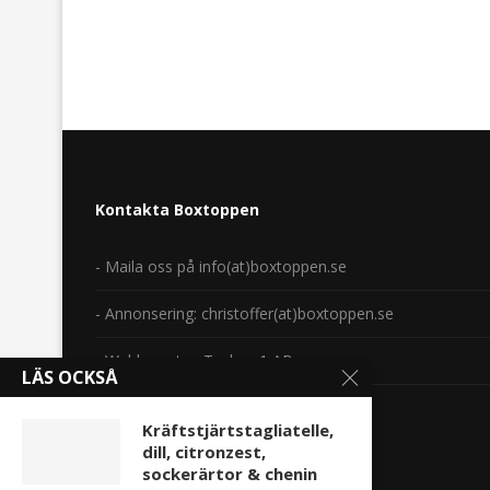
Kontakta Boxtoppen
- Maila oss på info(at)boxtoppen.se
- Annonsering: christoffer(at)boxtoppen.se
- Webbmaster: Tecken 1 AB
LÄS OCKSÅ
Copyright 2014-2024.
Kräftstjärtstagliatelle,
dill, citronzest,
sockerärtor & chenin