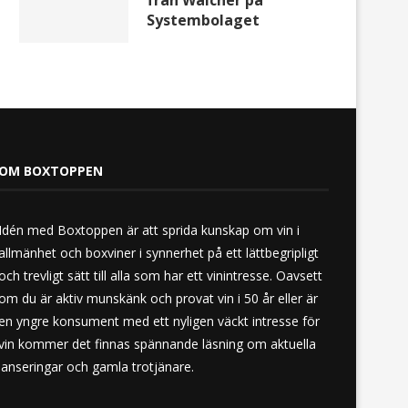
från Walcher på
Systembolaget
OM BOXTOPPEN
Idén med Boxtoppen är att sprida kunskap om vin i
allmänhet och boxviner i synnerhet på ett lättbegripligt
och trevligt sätt till alla som har ett vinintresse. Oavsett
om du är aktiv munskänk och provat vin i 50 år eller är
en yngre konsument med ett nyligen väckt intresse för
vin kommer det finnas spännande läsning om aktuella
lanseringar och gamla trotjänare.