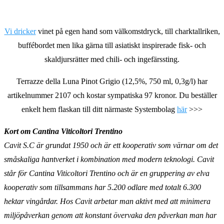
Vi dricker
vinet på egen hand som välkomstdryck, till charktallriken,
buffébordet men lika gärna till asiatiskt inspirerade fisk- och
skaldjursrätter med chili- och ingefärssting.
Terrazze della Luna Pinot Grigio (12,5%, 750 ml, 0,3g/l) har
artikelnummer 2107 och kostar sympatiska 97 kronor. Du beställer
enkelt hem flaskan till ditt närmaste Systembolag
här
>>>
Kort om Cantina Viticoltori Trentino
Cavit S.C är grundat 1950 och är ett kooperativ som värnar om det
småskaliga hantverket i kombination med modern teknologi. Cavit
står för Cantina Viticoltori Trentino och är en gruppering av elva
kooperativ som tillsammans har 5.200 odlare med totalt 6.300
hektar vingårdar. Hos Cavit arbetar man aktivt med att minimera
miljöpåverkan genom att konstant övervaka den påverkan man har