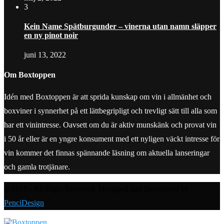
3
Kein Name Spätburgunder – vinerna utan namn släpper
en ny pinot noir
juni 13, 2022
Om Boxtoppen
Idén med Boxtoppen är att sprida kunskap om vin i allmänhet och
boxviner i synnerhet på ett lättbegripligt och trevligt sätt till alla som
har ett vinintresse. Oavsett om du är aktiv munskänk och provat vin
i 50 år eller är en yngre konsument med ett nyligen väckt intresse för
vin kommer det finnas spännande läsning om aktuella lanseringar
och gamla trotjänare.
@2019 - All Right Reserved. Designed and Developed by
PenciDesign