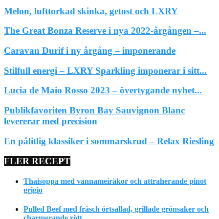
Melon, lufttorkad skinka, getost och LXRY
The Great Bonza Reserve i nya 2022-årgången –...
Caravan Durif i ny årgång – imponerande
Stilfull energi – LXRY Sparkling imponerar i sitt...
Lucia de Maio Rosso 2023 – övertygande nyhet...
Publikfavoriten Byron Bay Sauvignon Blanc
levererar med precision
En pålitlig klassiker i sommarskrud – Relax Riesling
FLER RECEPT
Thaisoppa med vannameiräkor och attraherande pinot
grigio
Pulled Beef med fräsch örtsallad, grillade grönsaker och
charmerande rött