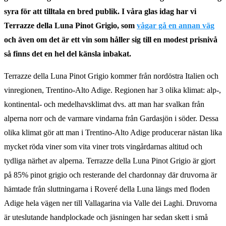
syra för att tilltala en bred publik.
I våra glas idag har vi
Terrazze della Luna Pinot Grigio, som
vågar gå en annan väg
och även om det är ett vin som håller sig till en modest prisnivå
så finns det en hel del känsla inbakat.
Terrazze della Luna Pinot Grigio kommer från nordöstra Italien och
vinregionen, Trentino-Alto Adige. Regionen har 3 olika klimat: alp-,
kontinental- och medelhavsklimat dvs. att man har svalkan från
alperna norr och de varmare vindarna från Gardasjön i söder. Dessa
olika klimat gör att man i Trentino-Alto Adige producerar nästan lika
mycket röda viner som vita viner trots vingårdarnas altitud och
tydliga närhet av alperna. Terrazze della Luna Pinot Grigio är gjort
på 85% pinot grigio och resterande del chardonnay där druvorna är
hämtade från sluttningarna i Roveré della Luna längs med floden
Adige hela vägen ner till Vallagarina via Valle dei Laghi. Druvorna
är uteslutande handplockade och jäsningen har sedan skett i små