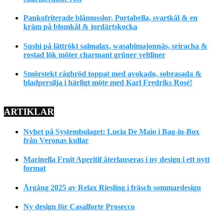
Pankofriterade blåmusslor, Portabella, svartkål & en
kräm på blomkål & jordärtskocka
Sushi på lättrökt salmalax, wasabimajonnäs, sriracha &
rostad lök möter charmant grüner veltliner
Smörstekt rågbröd toppat med avokado, sobrasada &
bladpersilja i härligt möte med Karl Fredriks Rosé!
ARTIKLAR
Nyhet på Systembolaget: Lucia De Maio i Bag-in-Box
från Veronas kullar
Marinella Fruit Aperitif återlanseras i ny design i ett nytt
format
Årgång 2025 av Relax Riesling i fräsch sommardesign
Ny design för Casalforte Prosecco