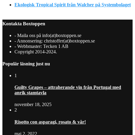
Ekologisk Tropical Spirit från Walcher på Systembolaget
Kontakta Boxtoppen
- Maila oss på info(at)boxtoppen.se
- Annonsering: christoffer(at)boxtoppen.se
- Webbmaster: Tecken 1 AB
Copyright 2014-2024.
Populär läsning just nu
1
Guilty Grapes – attraherande vin från Portugal med
anrik stamtavla
november 18, 2025
2
Risotto con asparagi, rosato & vår!
maj 2, 2022