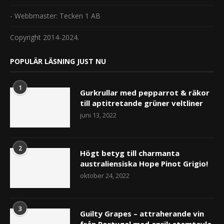
- Webbmaster: Tecken 1 AB
Copyright 2014-2024.
POPULÄR LÄSNING JUST NU
1
Gurkrullar med pepparrot & räkor
till aptitretande grüner veltliner
juni 13, 2022
2
Högt betyg till charmanta
australiensiska Hope Pinot Grigio!
oktober 24, 2022
3
Guilty Grapes – attraherande vin
från Portugal med anrik stamtavla