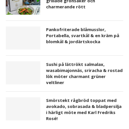
grillade grönsaker och
charmerande rött
Pankofriterade blåmusslor,
Portabella, svartkål & en kräm på
blomkål & jordärtskocka
Sushi på lättrökt salmalax,
wasabimajonnäs, sriracha & rostad
lök möter charmant grüner
veltliner
Smörstekt rågbröd toppat med
avokado, sobrasada & bladpersilja
i härligt möte med Karl Fredriks
Rosé!