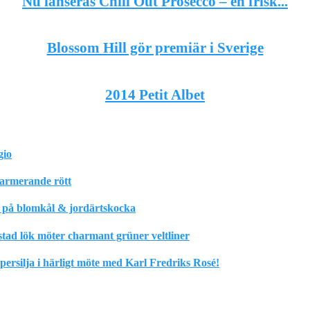
Nu lanseras Chill Out Prosecco – en frisk...
Blossom Hill gör premiär i Sverige
2014 Petit Albet
gio
harmerande rött
m på blomkål & jordärtskocka
stad lök möter charmant grüner veltliner
rsilja i härligt möte med Karl Fredriks Rosé!