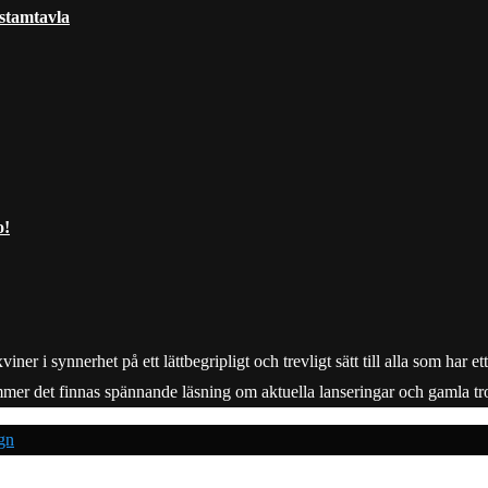
 stamtavla
o!
r i synnerhet på ett lättbegripligt och trevligt sätt till alla som har e
mmer det finnas spännande läsning om aktuella lanseringar och gamla tro
gn