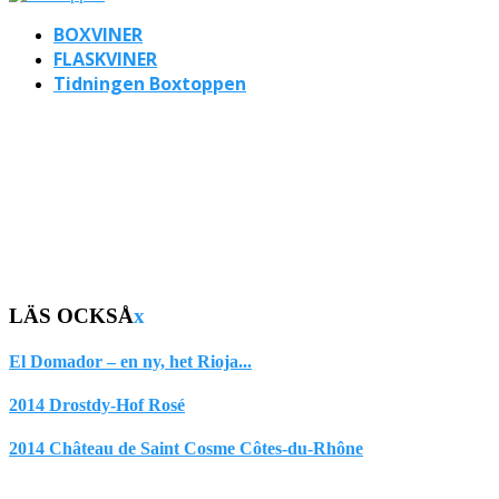
BOXVINER
FLASKVINER
Tidningen Boxtoppen
LÄS OCKSÅ
x
El Domador – en ny, het Rioja...
2014 Drostdy-Hof Rosé
2014 Château de Saint Cosme Côtes-du-Rhône