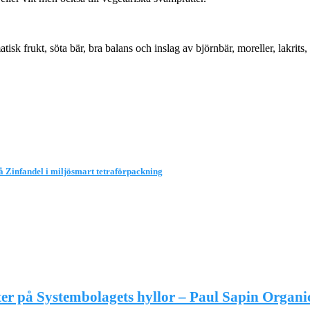
isk frukt, söta bär, bra balans och inslag av björnbär, moreller, lakrits
på Zinfandel i miljösmart tetraförpackning
er på Systembolagets hyllor – Paul Sapin Organic