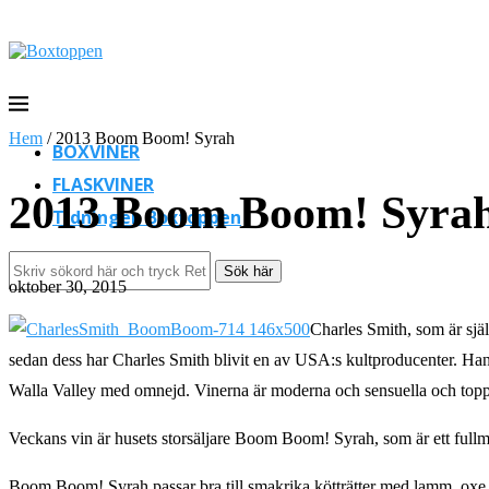
Hem
/
2013 Boom Boom! Syrah
BOXVINER
FLASKVINER
2013 Boom Boom! Syra
Tidningen Boxtoppen
Sök här
oktober 30, 2015
Charles Smith, som är själ
sedan dess har Charles Smith blivit en av USA:s kultproducenter. Hans f
Walla Valley med omnejd. Vinerna är moderna och sensuella och toppc
Veckans vin är husets storsäljare Boom Boom! Syrah, som är ett fullma
Boom Boom! Syrah passar bra till smakrika kötträtter med lamm, oxe el