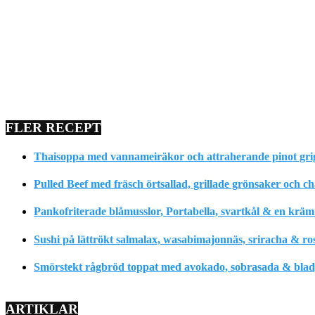
FLER RECEPT
Thaisoppa med vannameiräkor och attraherande pinot gri
Pulled Beef med fräsch örtsallad, grillade grönsaker och c
Pankofriterade blåmusslor, Portabella, svartkål & en krä
Sushi på lättrökt salmalax, wasabimajonnäs, sriracha & ro
Smörstekt rågbröd toppat med avokado, sobrasada & bladpe
ARTIKLAR