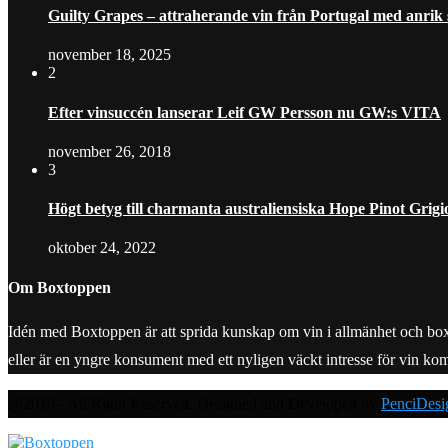
Guilty Grapes – attraherande vin från Portugal med anrik
november 18, 2025
2
Efter vinsuccén lanserar Leif GW Persson nu GW:s VITA
november 26, 2018
3
Högt betyg till charmanta australiensiska Hope Pinot Grigi
oktober 24, 2022
Om Boxtoppen
Idén med Boxtoppen är att sprida kunskap om vin i allmänhet och boxvine
eller är en yngre konsument med ett nyligen väckt intresse för vin ko
@2019 - All Right Reserved. Designed and Developed by
PenciDesi