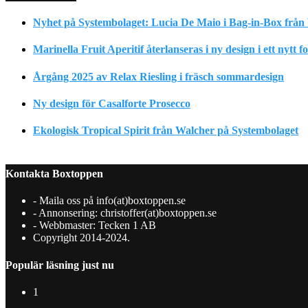
Nyhet på Systembolaget: Lucia De Maio i Bag-in-Box från 
Marinella Fruit Aperitif återlanseras i ny design i ett nytt 
Årgång 2025 av Relax Riesling i fräsch sommardesign
Ny design för Casalforte Prosecco
Ekologisk Tropical Spirit från Walcher på Systembolaget
Kontakta Boxtoppen
- Maila oss på info(at)boxtoppen.se
- Annonsering: christoffer(at)boxtoppen.se
- Webbmaster: Tecken 1 AB
Copyright 2014-2024.
Populär läsning just nu
1