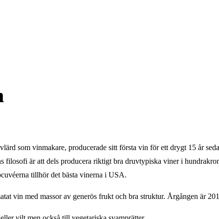
h
vlärd som vinmakare, producerade sitt första vin för ett drygt 15 år se
ilosofi är att dels producera riktigt bra druvtypiska viner i hundrakron
uvéerna tillhör det bästa vinerna i USA.
tat vin med massor av generös frukt och bra struktur. Årgången är 2013 
ler vilt men också till vegetariska svamprätter.