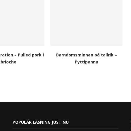
ation – Pulled pork i
Barndomsminnen på tallrik –
brioche
Pyttipanna
POPULÄR LÄSNING JUST NU