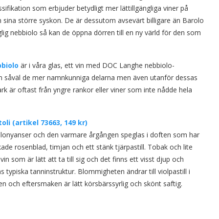
ifikation som erbjuder betydligt mer lättillgängliga viner på
ina större syskon. De är dessutom avsevärt billigare än Barolo
ig nebbiolo så kan de öppna dörren till en ny värld för den som
bbiolo
är i våra glas, ett vin med DOC Langhe nebbiolo-
från såväl de mer namnkunniga delarna men även utanför dessas
 är oftast från yngre rankor eller viner som inte nådde hela
li (artikel 73663, 149 kr)
lonyanser och den varmare årgången speglas i doften som har
de rosenblad, timjan och ett stänk tjärpastill. Tobak och lite
n som är lätt att ta till sig och det finns ett visst djup och
typiska tanninstruktur. Blommigheten ändrar till violpastill i
och eftersmaken är lätt körsbärssyrlig och skönt saftig.