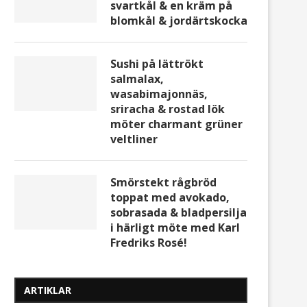
svartkål & en kräm på
blomkål & jordärtskocka
Sushi på lättrökt
salmalax,
wasabimajonnäs,
sriracha & rostad lök
möter charmant grüner
veltliner
Smörstekt rågbröd
toppat med avokado,
sobrasada & bladpersilja
i härligt möte med Karl
Fredriks Rosé!
ARTIKLAR