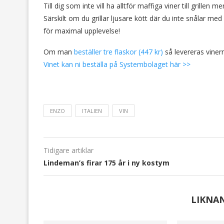
Till dig som inte vill ha alltför maffiga viner till grillen
Särskilt om du grillar ljusare kött där du inte snålar med 
för maximal upplevelse!
Om man
beställer tre flaskor (447 kr)
så levereras vinern
Vinet kan ni beställa på Systembolaget här >>
ENZO
ITALIEN
VIN
Tidigare artiklar
Lindeman’s firar 175 år i ny kostym
LIKNA