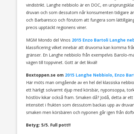
vindistrikt. Langhe nebbiolo är en DOC, en ursprungsklass
druvan och som dessutom når konsumenten tidigare än s
och Barbaresco och förutom att fungera som lättillgängl
precis upptäckt regionens viner.
MGM Mondo del Vinos
2015 Enzo Bartoli Langhe ne
klassificering vilket innebär att druvorna kan komma 
gränser. En Langhe nebbiolo från exempelvis Barolo-mark
vägen till toppvinet. Gott är det likväl!
Boxtoppen.se om
2015 Langhe Nebbiolo, Enzo Barto
Här möts man omgående av en hel del klassiska nebbio
ett härligt solvarmt djup med körsbär, nyponsoppa, torka
höstlöv kikar också fram. Smaken då? Jodå, detta är ett vi
intensitet i frukten som dessutom backas upp av druvans 
smaken men körsbären och nyponen går igen från doften 
Betyg: 5/5. Full pott!!