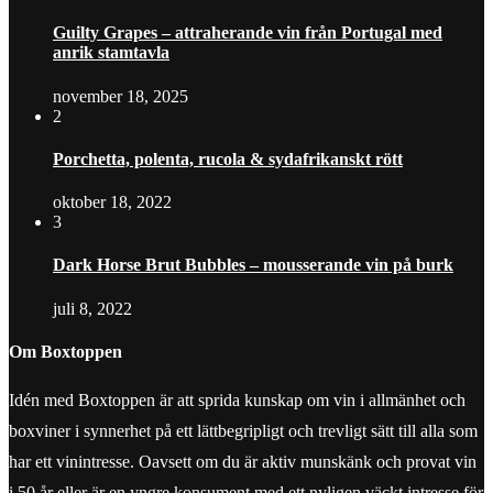
Guilty Grapes – attraherande vin från Portugal med
anrik stamtavla
november 18, 2025
2
Porchetta, polenta, rucola & sydafrikanskt rött
oktober 18, 2022
3
Dark Horse Brut Bubbles – mousserande vin på burk
juli 8, 2022
Om Boxtoppen
Idén med Boxtoppen är att sprida kunskap om vin i allmänhet och
boxviner i synnerhet på ett lättbegripligt och trevligt sätt till alla som
har ett vinintresse. Oavsett om du är aktiv munskänk och provat vin
i 50 år eller är en yngre konsument med ett nyligen väckt intresse för