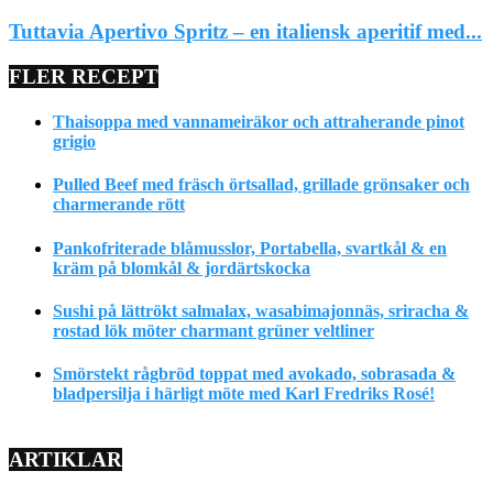
Tuttavia Apertivo Spritz – en italiensk aperitif med...
FLER RECEPT
Thaisoppa med vannameiräkor och attraherande pinot
grigio
Pulled Beef med fräsch örtsallad, grillade grönsaker och
charmerande rött
Pankofriterade blåmusslor, Portabella, svartkål & en
kräm på blomkål & jordärtskocka
Sushi på lättrökt salmalax, wasabimajonnäs, sriracha &
rostad lök möter charmant grüner veltliner
Smörstekt rågbröd toppat med avokado, sobrasada &
bladpersilja i härligt möte med Karl Fredriks Rosé!
ARTIKLAR