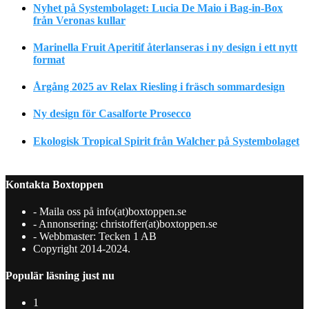
Nyhet på Systembolaget: Lucia De Maio i Bag-in-Box
från Veronas kullar
Marinella Fruit Aperitif återlanseras i ny design i ett nytt
format
Årgång 2025 av Relax Riesling i fräsch sommardesign
Ny design för Casalforte Prosecco
Ekologisk Tropical Spirit från Walcher på Systembolaget
Kontakta Boxtoppen
- Maila oss på info(at)boxtoppen.se
- Annonsering: christoffer(at)boxtoppen.se
- Webbmaster: Tecken 1 AB
Copyright 2014-2024.
Populär läsning just nu
1