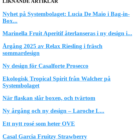
LIKNANDE ARTIKLAR
Nyhet på Systembolaget: Lucia De Maio i Bag-in-
Box...
Marinella Fruit Aperitif återlanseras i ny design i...
Årgång 2025 av Relax Riesling i fräsch
sommardesign
Ny design för Casalforte Prosecco
Ekologisk Tropical Spirit från Walcher på
Systembolaget
När flaskan slår boxen, och tvärtom
Ny årgång och ny design – Laroche L...
Ett nytt rosé som heter OVE
Casal Garcia Fruitzy Strawberry