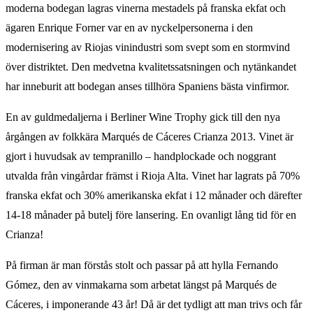
moderna bodegan lagras vinerna mestadels på franska ekfat och
ägaren Enrique Forner var en av nyckelpersonerna i den
modernisering av Riojas vinindustri som svept som en stormvind
över distriktet. Den medvetna kvalitetssatsningen och nytänkandet
har inneburit att bodegan anses tillhöra Spaniens bästa vinfirmor.
En av guldmedaljerna i Berliner Wine Trophy gick till den nya
årgången av folkkära Marqués de Cáceres Crianza 2013. Vinet är
gjort i huvudsak av tempranillo – handplockade och noggrant
utvalda från vingårdar främst i Rioja Alta. Vinet har lagrats på 70%
franska ekfat och 30% amerikanska ekfat i 12 månader och därefter
14-18 månader på butelj före lansering. En ovanligt lång tid för en
Crianza!
På firman är man förstås stolt och passar på att hylla Fernando
Gómez, den av vinmakarna som arbetat längst på Marqués de
Cáceres, i imponerande 43 år! Då är det tydligt att man trivs och får