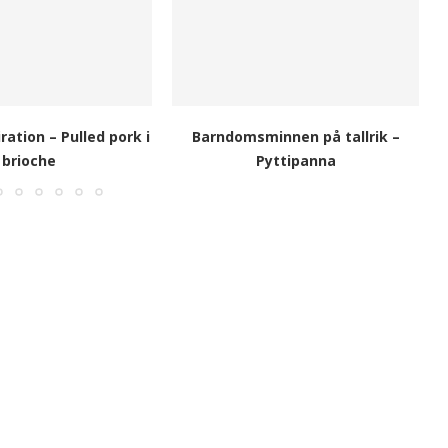
ation – Pulled pork i
Barndomsminnen på tallrik –
brioche
Pyttipanna