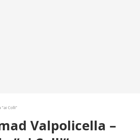
”ai Colli”
mad Valpolicella –