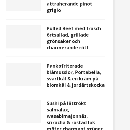
attraherande pinot
grigio
Pulled Beef med fräsch
örtsallad, grillade
grönsaker och
charmerande rött
Pankofriterade
blåmusslor, Portabella,
svartkål & en kräm på
blomkål & jordärtskocka
Sushi på lättrökt
salmalax,
wasabimajonnäs,
sriracha & rostad lök
möter charmant grüner