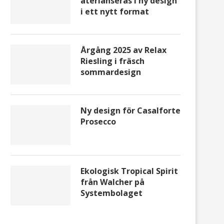
återlanseras i ny design
i ett nytt format
Årgång 2025 av Relax
Riesling i fräsch
Melon, lufttorkad skinka, getost
The Great Bonza Reserve
sommardesign
och LXRY
2022-årgången –...
Ny design för Casalforte
Prosecco
Ekologisk Tropical Spirit
från Walcher på
Systembolaget