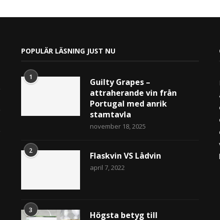
POPULÄR LÄSNING JUST NU
1
Guilty Grapes –
attraherande vin från
Portugal med anrik
stamtavla
november 18, 2025
2
Flaskvin VS Lådvin
april 7, 2022
3
Högsta betyg till