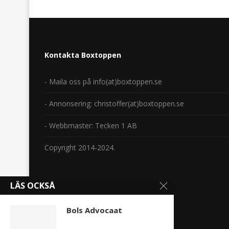
Kontakta Boxtoppen
- Maila oss på info(at)boxtoppen.se
- Annonsering: christoffer(at)boxtoppen.se
- Webbmaster: Tecken 1 AB
Copyright 2014-2024.
LÄS OCKSÅ
Bols Advocaat