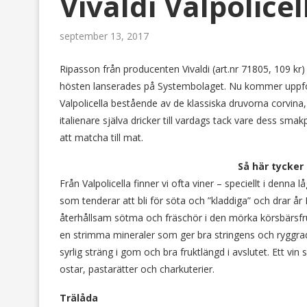
Vivaldi Valpolicell
september 13, 2017
Ripasson från producenten Vivaldi (art.nr 71805, 109 kr
hösten lanserades på Systembolaget. Nu kommer uppföljar
Valpolicella bestående av de klassiska druvorna corvina, 
italienare själva dricker till vardags tack vare dess s
att matcha till mat.
Så här tycke
Från Valpolicella finner vi ofta viner – speciellt i denna
som tenderar att bli för söta och ”kladdiga” och drar å
återhållsam sötma och fräschör i den mörka körsbärsfru
en strimma mineraler som ger bra stringens och ryggrad
syrlig sträng i gom och bra fruktlängd i avslutet. Ett v
ostar, pastarätter och charkuterier.
Trälåda