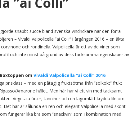
a ”ai Colli”
) gjorde snabbt succé bland svenska vindrickare när den förra
en – Vivaldi Valpolicella ”ai Colli” i årgången 2016 – en äkta
corvinone och rondinella. Valpolicella är ett av de viner som
makprofil och inte minst på grund av dess tacksamma egenskaper av
r Boxtoppen om
Vivaldi Valpolicella ”ai Colli” 2016
 låga prisklass – med en påtaglig fruktsötma från ”solkokt” frukt
r Ripasso/Amarone hållet. Men här har vi ett vin med tacksamt
kten. Vegetala örter, tanniner och en lagomlätt krydda liksom
. Det här är sålunda en ren och elegant Valpolicella med skönt
in som fungerar lika bra som ”snackvin” som i kombination med