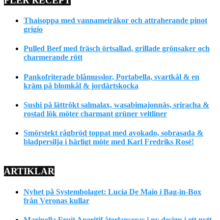
FLER RECEPT
Thaisoppa med vannameiräkor och attraherande pinot
grigio
Pulled Beef med fräsch örtsallad, grillade grönsaker och
charmerande rött
Pankofriterade blåmusslor, Portabella, svartkål & en
kräm på blomkål & jordärtskocka
Sushi på lättrökt salmalax, wasabimajonnäs, sriracha &
rostad lök möter charmant grüner veltliner
Smörstekt rågbröd toppat med avokado, sobrasada &
bladpersilja i härligt möte med Karl Fredriks Rosé!
ARTIKLAR
Nyhet på Systembolaget: Lucia De Maio i Bag-in-Box
från Veronas kullar
Marinella Fruit Aperitif återlanseras i ny design i ett nytt