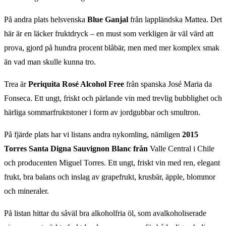
På andra plats helsvenska
Blue Ganjal
från lappländska Mattea. Det
här är en läcker fruktdryck – en must som verkligen är väl värd att
prova, gjord på hundra procent blåbär, men med mer komplex smak
än vad man skulle kunna tro.
Trea är
Periquita Rosé Alcohol Free
från spanska José Maria da
Fonseca. Ett ungt, friskt och pärlande vin med trevlig bubblighet och
härliga sommarfruktstoner i form av jordgubbar och smultron.
På fjärde plats har vi listans andra nykomling, nämligen
2015
Torres Santa Digna Sauvignon Blanc från
Valle Central i Chile
och producenten Miguel Torres. Ett ungt, friskt vin med ren, elegant
frukt, bra balans och inslag av grapefrukt, krusbär, äpple, blommor
och mineraler.
På listan hittar du såväl bra alkoholfria öl, som avalkoholiserade