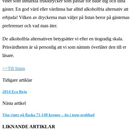
viner som utmärkta fruktdrycker som passar för både dig och dina
gäster. En god värd eller värdinna har alltid alkoholfria alternativ att
erbjuda! Vilken av dryckerna man väljer på listan beror på gästernas
preferenser och vad man äter.
De alkoholfria alternativen betygsätter vi efter en tiogradig skala.
Prisvärdheten är så personlig att vi som nämnts överlåter den till er
läsare.
>>Till listan
Tidigare artiklar
2014 Eco Rojo
Nästa artikel
Vita viner på flaska 71-140 kronor – tio i topp orubbad
LIKNANDE ARTIKLAR