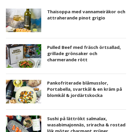
Thaisoppa med vannameiräkor och
attraherande pinot grigio
Pulled Beef med fräsch örtsallad,
grillade grönsaker och
charmerande rött
Pankofriterade blåmusslor,
Portabella, svartkål & en kräm på
blomkål & jordärtskocka
Sushi på lättrökt salmalax,
wasabimajonnäs, sriracha & rostad
lök möter charmant grüner