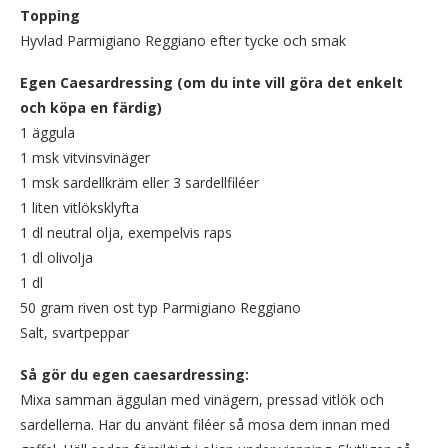
Topping
Hyvlad Parmigiano Reggiano efter tycke och smak
Egen Caesardressing (om du inte vill göra det enkelt
och köpa en färdig)
1 äggula
1 msk vitvinsvinäger
1 msk sardellkräm eller 3 sardellfiléer
1 liten vitlöksklyfta
1 dl neutral olja, exempelvis raps
1 dl olivolja
1 dl
50 gram riven ost typ Parmigiano Reggiano
Salt, svartpeppar
Så gör du egen caesardressing:
Mixa samman äggulan med vinägern, pressad vitlök och
sardellerna. Har du använt filéer så mosa dem innan med