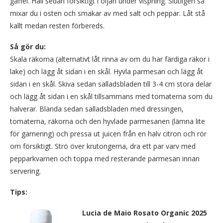
gaffel. Häll sedan försiktigt i oljan under vispning. Slutligen så
mixar du i osten och smakar av med salt och peppar. Låt stå
kallt medan resten förbereds.
Så gör du:
Skala räkorna (alternativt låt rinna av om du har färdiga räkor i
lake) och lägg åt sidan i en skål. Hyvla parmesan och lägg åt
sidan i en skål. Skiva sedan salladsbladen till 3-4 cm stora delar
och lägg åt sidan i en skål tillsammans med tomaterna som du
halverar. Blanda sedan salladsbladen med dressingen,
tomaterna, räkorna och den hyvlade parmesanen (lämna lite
för garnering) och pressa ut juicen från en halv citron och rör
om försiktigt. Strö över krutongerna, dra ett par varv med
pepparkvarnen och toppa med resterande parmesan innan
servering.
Tips:
Lucia de Maio Rosato Organic 2025