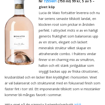
Nr
7255601
(750 ml) 99 kr, 5 av 5 –
givet köp
Lucia de Maio fortsätter leverera och nu
har seriens senaste tillskott landat, en
klockren rosé som prickar in årstiden
perfekt. I uttrycket möts vi av en härligt
generös fruktighet som balanseras upp
av en stram, elegant och läckert
mineralisk struktur vilket skapar en
attraherande combo. I fruktens vindar
finner vi en charmig mix av smultron,
hallon och ett stänk jordgubbar som
snyggt backas upp av friska citrustoner,
krusbärsblad och en läcker liten kryddighet i horisonten. Vinet
är väl balanserat och strukturerat med en fokuserad finish som
fäster fint i torr stil. Ett imponerande tillskott som vi misstänker
kommer bli mångas favorit i sommar.
Hitta vinet på din närmsta Systembolagsbutik
HÄR