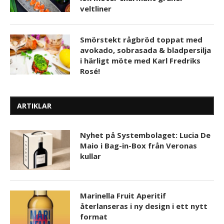
veltliner
Smörstekt rågbröd toppat med
avokado, sobrasada & bladpersilja
i härligt möte med Karl Fredriks
Rosé!
ARTIKLAR
Nyhet på Systembolaget: Lucia De
Maio i Bag-in-Box från Veronas
kullar
Marinella Fruit Aperitif
återlanseras i ny design i ett nytt
format