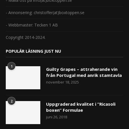
- Maila oss på info(at)boxtoppen.se
- Annonsering: christoffer(at)boxtoppen.se
- Webbmaster: Tecken 1 AB
Copyright 2014-2024.
POPULÄR LÄSNING JUST NU
1
Guilty Grapes – attraherande vin
från Portugal med anrik stamtavla
november 18, 2025
2
Uppgraderad kvalitet i ”Ricasoli
boxen” Formulae
juni 26, 2018