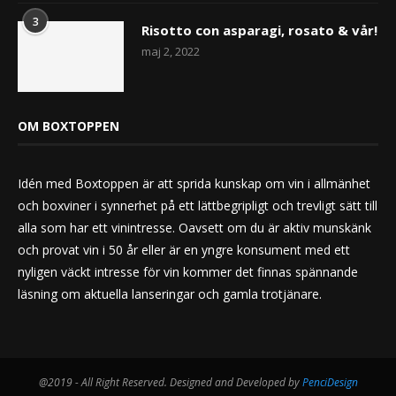
3
Risotto con asparagi, rosato & vår!
maj 2, 2022
OM BOXTOPPEN
Idén med Boxtoppen är att sprida kunskap om vin i allmänhet
och boxviner i synnerhet på ett lättbegripligt och trevligt sätt till
alla som har ett vinintresse. Oavsett om du är aktiv munskänk
och provat vin i 50 år eller är en yngre konsument med ett
nyligen väckt intresse för vin kommer det finnas spännande
läsning om aktuella lanseringar och gamla trotjänare.
@2019 - All Right Reserved. Designed and Developed by
PenciDesign