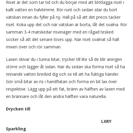
Riset är det som tar tid och du börjar med att blötlägga riset i
kallt vatten en halvtimme. Rör runt och sedan silar du bort
vätskan innan du fyller på ny. Häll på så att det precis täcker
riset. Koka upp det och när vätskan är borta, låt det svalna. Rör
samman 3-4 matskedar risvinäger med en rågad tesked
socker så att det senare löses upp. När riset svalnat så häll
mixen över och rör samman.
Laxen skivar du i tunna bitar, trycker till lite så de blir aningen
större och lägger åt sidan. När du sedan ska forma riset så ha
rinnande vatten bredvid dig och se till att ha fuktiga händer.
Gör små bitar av ris i handflatan och forma en bit lax över
respektive. Lägg upp på ett fat, bränn av hälften av laxen med
en brännare och låt den andra hälften vara naturella.
Drycken till
LXRY
Sparkling