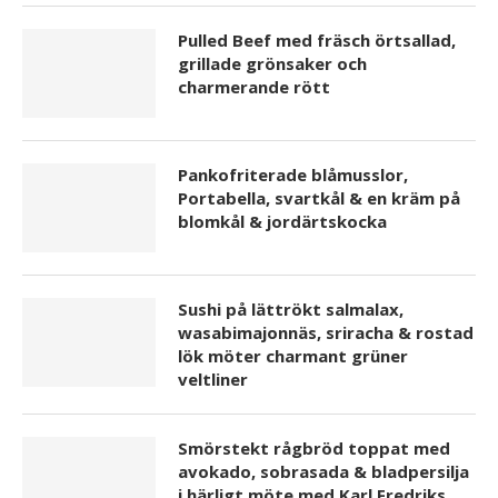
Pulled Beef med fräsch örtsallad,
grillade grönsaker och
charmerande rött
Pankofriterade blåmusslor,
Portabella, svartkål & en kräm på
blomkål & jordärtskocka
Sushi på lättrökt salmalax,
wasabimajonnäs, sriracha & rostad
lök möter charmant grüner
veltliner
Smörstekt rågbröd toppat med
avokado, sobrasada & bladpersilja
i härligt möte med Karl Fredriks