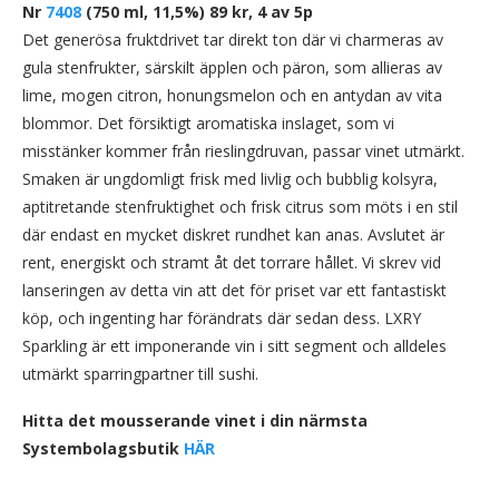
Nr
7408
(750 ml, 11,5%) 89 kr, 4 av 5p
Det generösa fruktdrivet tar direkt ton där vi charmeras av
gula stenfrukter, särskilt äpplen och päron, som allieras av
lime, mogen citron, honungsmelon och en antydan av vita
blommor. Det försiktigt aromatiska inslaget, som vi
misstänker kommer från rieslingdruvan, passar vinet utmärkt.
Smaken är ungdomligt frisk med livlig och bubblig kolsyra,
aptitretande stenfruktighet och frisk citrus som möts i en stil
där endast en mycket diskret rundhet kan anas. Avslutet är
rent, energiskt och stramt åt det torrare hållet. Vi skrev vid
lanseringen av detta vin att det för priset var ett fantastiskt
köp, och ingenting har förändrats där sedan dess. LXRY
Sparkling är ett imponerande vin i sitt segment och alldeles
utmärkt sparringpartner till sushi.
Hitta det mousserande vinet i din närmsta
Systembolagsbutik
HÄR