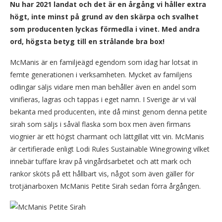
Nu har 2021 landat och det är en årgång vi håller extra
högt, inte minst på grund av den skärpa och svalhet
som producenten lyckas förmedla i vinet. Med andra
ord, högsta betyg till en strålande bra box!
McManis är en familjeägd egendom som idag har lotsat in
femte generationen i verksamheten. Mycket av familjens
odlingar säljs vidare men man behåller även en andel som
vinifieras, lagras och tappas i eget namn. I Sverige är vi väl
bekanta med producenten, inte då minst genom denna petite
sirah som säljs i såväl flaska som box men även firmans
viognier är ett högst charmant och lättgillat vitt vin. McManis
är certifierade enligt Lodi Rules Sustainable Winegrowing vilket
innebär tuffare krav på vingårdsarbetet och att mark och
rankor sköts på ett hållbart vis, något som även gäller för
trotjänarboxen McManis Petite Sirah sedan förra årgången.