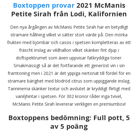
Boxtoppen provar
2021 McManis
Petite Sirah från Lodi, Kalifornien
Den nya årgången av McManis Petite Sirah har en betydligt
stramare hållning vilket vi sätter stort värde på. Den mörka
frukten med björnbär och cassis i spetsen kompletteras av ett
fräscht inslag av vildhallon vilket skänker fint djup i
doftspektrumet som även uppvisar fatkryddiga toner.
Smakmässigt så är det fortfarande ett generöst vin i sin
framtoning men i 2021 är det yppiga nertonat till fördel för en
stramare bärighet med blodröd citrus som uppiggande inslag.
Tanninerna skänker textur och avslutet är kryddigt flirtigt med
vaniljhintar i spetsen. För 302 kronor råder inga tvivel,
McManis Petite Sirah levererar verkligen en premiumbox!
Boxtoppens bedömning:
Full pott, 5
av 5 poäng