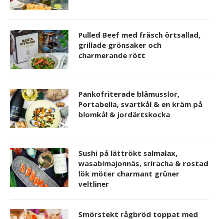
Pulled Beef med fräsch örtsallad,
grillade grönsaker och
charmerande rött
Pankofriterade blåmusslor,
Portabella, svartkål & en kräm på
blomkål & jordärtskocka
Sushi på lättrökt salmalax,
wasabimajonnäs, sriracha & rostad
lök möter charmant grüner
veltliner
Smörstekt rågbröd toppat med