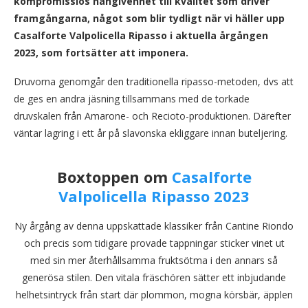
kompromisslös hängivenhet till kvalitet som driver
framgångarna, något som blir tydligt när vi häller upp
Casalforte Valpolicella Ripasso i aktuella årgången
2023, som fortsätter att imponera.
Druvorna genomgår den traditionella ripasso-metoden, dvs att
de ges en andra jäsning tillsammans med de torkade
druvskalen från Amarone- och Recioto-produktionen. Därefter
väntar lagring i ett år på slavonska ekliggare innan buteljering.
Boxtoppen om
Casalforte
Valpolicella Ripasso 2023
Ny årgång av denna uppskattade klassiker från Cantine Riondo
och precis som tidigare provade tappningar sticker vinet ut
med sin mer återhållsamma fruktsötma i den annars så
generösa stilen. Den vitala fräschören sätter ett inbjudande
helhetsintryck från start där plommon, mogna körsbär, äpplen