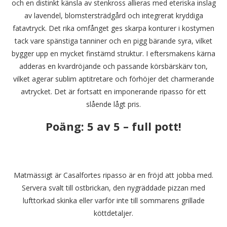
och en distinkt känsla av stenkross allieras med eteriska inslag
av lavendel, blomstersträdgård och integrerat kryddiga
fatavtryck. Det rika omfånget ges skarpa konturer i kostymen
tack vare spänstiga tanniner och en pigg bärande syra, vilket
bygger upp en mycket finstämd struktur. I eftersmakens kärna
adderas en kvardröjande och passande körsbärskärv ton,
vilket agerar sublim aptitretare och förhöjer det charmerande
avtrycket. Det är fortsatt en imponerande ripasso för ett
slående lågt pris.
Poäng: 5 av 5 – full pott!
Matmässigt är Casalfortes ripasso är en fröjd att jobba med.
Servera svalt till ostbrickan, den nygräddade pizzan med
lufttorkad skinka eller varför inte till sommarens grillade
köttdetaljer.