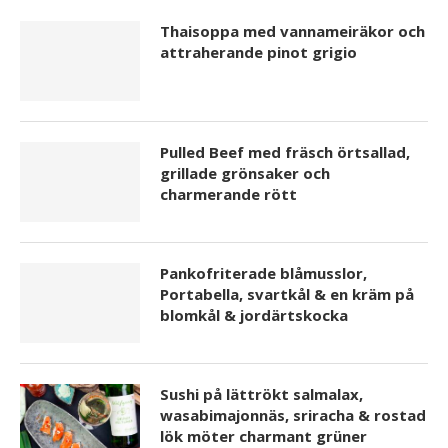
Thaisoppa med vannameiräkor och
attraherande pinot grigio
Pulled Beef med fräsch örtsallad,
grillade grönsaker och
charmerande rött
Pankofriterade blåmusslor,
Portabella, svartkål & en kräm på
blomkål & jordärtskocka
Sushi på lättrökt salmalax,
wasabimajonnäs, sriracha & rostad
lök möter charmant grüner