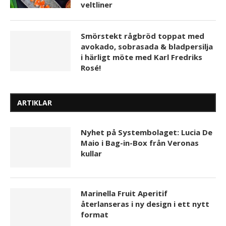
veltliner
Smörstekt rågbröd toppat med
avokado, sobrasada & bladpersilja
i härligt möte med Karl Fredriks
Rosé!
ARTIKLAR
Nyhet på Systembolaget: Lucia De
Maio i Bag-in-Box från Veronas
kullar
Marinella Fruit Aperitif
återlanseras i ny design i ett nytt
format