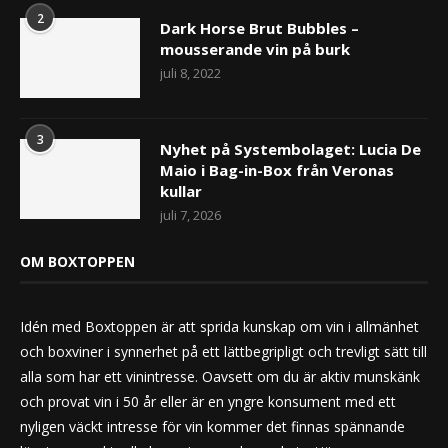
2
Dark Horse Brut Bubbles –
mousserande vin på burk
juli 8, 2022
3
Nyhet på Systembolaget: Lucia De
Maio i Bag-in-Box från Veronas
kullar
juli 7, 2026
OM BOXTOPPEN
Idén med Boxtoppen är att sprida kunskap om vin i allmänhet
och boxviner i synnerhet på ett lättbegripligt och trevligt sätt till
alla som har ett vinintresse. Oavsett om du är aktiv munskänk
och provat vin i 50 år eller är en yngre konsument med ett
nyligen väckt intresse för vin kommer det finnas spännande