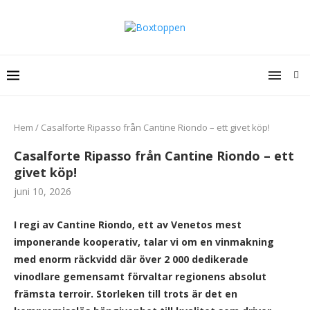
Hem
/
Casalforte Ripasso från Cantine Riondo – ett givet köp!
Casalforte Ripasso från Cantine Riondo – ett
givet köp!
juni 10, 2026
I regi av Cantine Riondo, ett av Venetos mest
imponerande kooperativ, talar vi om en vinmakning
med enorm räckvidd där över 2 000 dedikerade
vinodlare gemensamt förvaltar regionens absolut
främsta terroir. Storleken till trots är det en